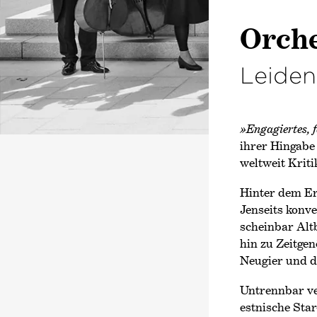
Orche
Leiden
»Engagiertes, f
ihrer Hingabe
weltweit Krit
Hinter dem Er
Jenseits konv
scheinbar Alt
hin zu Zeitge
Neugier und de
Untrennbar ve
estnische Sta