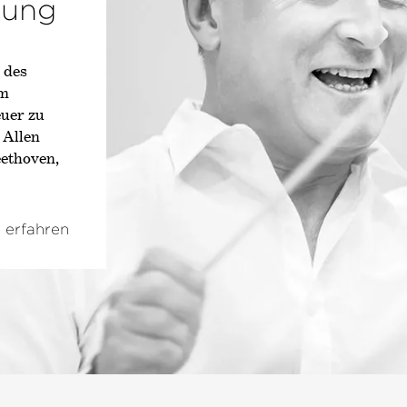
hung
 des
im
euer zu
 Allen
ethoven,
 erfahren