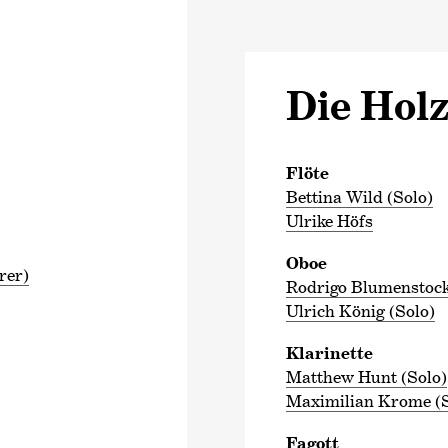
Die Hol
Flöte
Bettina Wild (Solo)
Ulrike Höfs
Oboe
rer)
Rodrigo Blumenstock
Ulrich König (Solo)
Klarinette
Matthew Hunt (Solo)
Maximilian Krome (S
Fagott