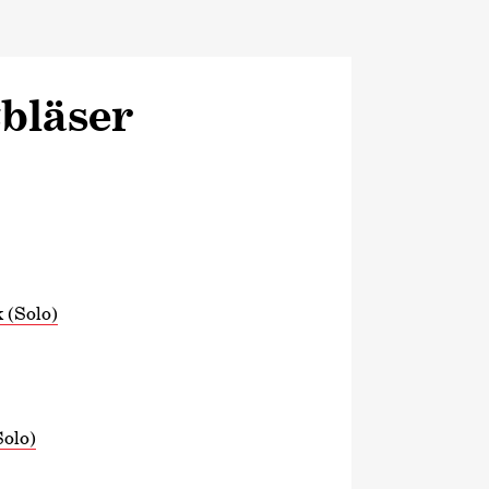
zbläser
 (Solo)
olo)