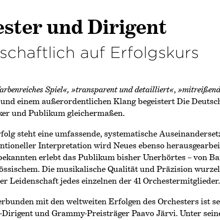
ster und Dirigent
schaftlich auf Erfolgskurs
arbenreiches Spiel«, »transparent und detailliert«
,
»mitreißen
 und einem außerordentlichen Klang begeistert Die Deut
iker und Publikum gleichermaßen.
folg steht eine umfassende, systematische Auseinanderse
entioneller Interpretation wird Neues ebenso herausgearbei
bekannten erlebt das Publikum bisher Unerhörtes – von Ba
nössischem. Die musikalische Qualität und Präzision wurzel
r Leidenschaft jedes einzelnen der 41 Orchestermitglieder.
rbunden mit den weltweiten Erfolgen des Orchesters ist sei
r-Dirigent und Grammy-Preisträger Paavo Järvi. Unter seine