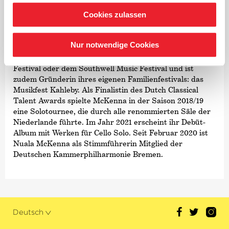
Als Kammermusikerin konzertierte McKenna bereits mit
Cookies zulassen
namhaften Musikerinnen und Musikern wie Maria João
Pires, Boris Garlitsky, Augustin Dumay, Miguel da Silva
Nur notwendige Cookies
oder Olli Mustonen. Darüber hinaus war die Cellistin
Gast bei verschiedenen Festivals wie dem Verbier
Festival oder dem Southwell Music Festival und ist
zudem Gründerin ihres eigenen Familienfestivals: das
Musikfest Kahleby. Als Finalistin des Dutch Classical
Talent Awards spielte McKenna in der Saison 2018/19
eine Solotournee, die durch alle renommierten Säle der
Niederlande führte. Im Jahr 2021 erscheint ihr Debüt-
Album mit Werken für Cello Solo. Seit Februar 2020 ist
Nuala McKenna als Stimmführerin Mitglied der
Deutschen Kammer­philharmonie Bremen.
Deutsch