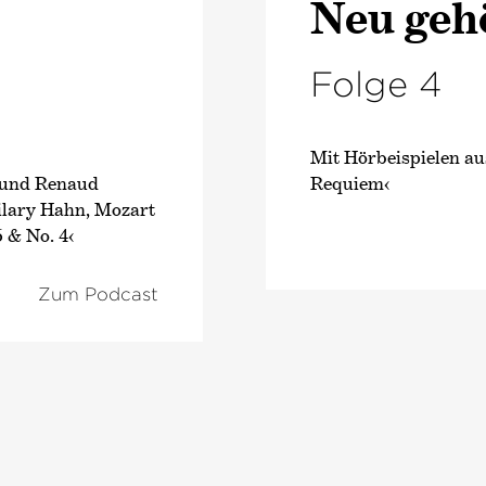
Neu geh
Folge 4
Mit Hörbeispielen a
g und Renaud
Requiem‹
Hilary Hahn, Mozart
 & No. 4‹
Zum Podcast