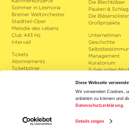
Kammerkonzerte
Die Blechbläser
Sommer in Lesmona
Pauken & Schlag
Bremer Weltorchester
Die Bläsersoliste
Stadtteil-Oper
Großprojekte
Melodie des Lebens
Club 443 Hz
Unternehmen
Intervall
Geschichte
Selbstbestimmu
Tickets
Management
Abonnements
Kuratorium
Ticketbörse
5-Sekunden-Mode
Veranstaltungsorte
Auszeichnungen
Diese Webseite verwende
Karriere
Klassik Cloud
Wir verwenden Cookies, um
Shop
anbieten zu können und die
Podcast
Datenschutzerklärung
.
Details zeigen