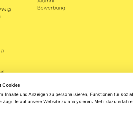
Alumni
Bewerbung
zeug
n
ng
ll
t Cookies
 Inhalte und Anzeigen zu personalisieren, Funktionen für sozia
 Zugriffe auf unsere Website zu analysieren. Mehr dazu erfahre