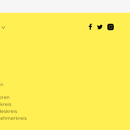
rn
oren
kreis
eskreis
ehmerkreis