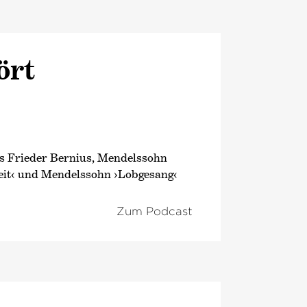
ört
us Frieder Bernius, Mendelssohn
eit‹ und Mendelssohn ›Lobgesang‹
Zum Podcast