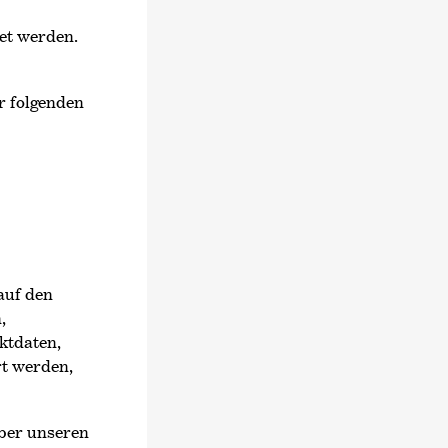
et werden.
r folgenden
auf den
,
ktdaten,
rt werden,
über unseren