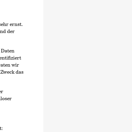
ehr ernst.
end der
 Daten
ntifiziert
Daten wir
m Zweck das
er
loser
t: