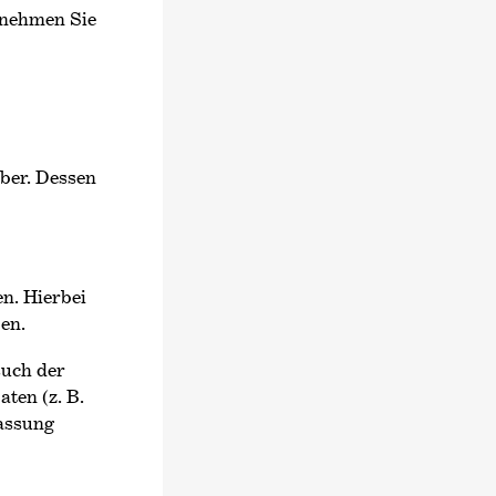
tnehmen Sie
ber. Dessen
n. Hierbei
en.
such der
ten (z. B.
fassung