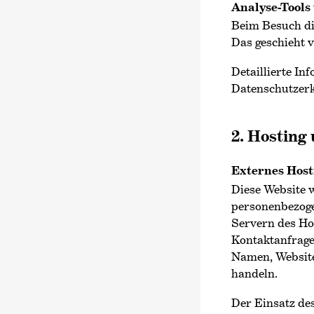
Analyse-Tools 
Beim Besuch die
Das geschieht 
Detaillierte I
Datenschutzerk
2. Hosting
Externes Host
Diese Website w
personenbezoge
Servern des Hos
Kontaktanfrage
Namen, Websitez
handeln.
Der Einsatz de