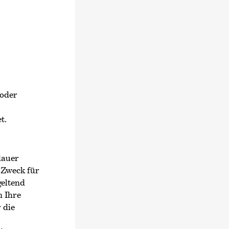
 oder
t.
dauer
 Zweck für
geltend
n Ihre
 die