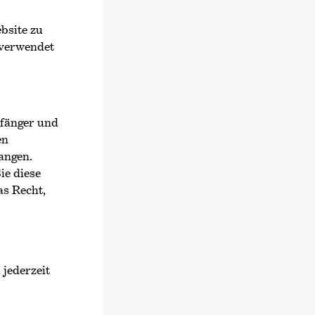
bsite zu
 verwendet
pfänger und
en
angen.
ie diese
as Recht,
jederzeit