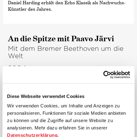
Daniel Harding erhält den Echo Klassik als Nachwuchs-
Künstler des Jahres.
An die Spitze mit Paavo Järvi
Mit dem Bremer Beethoven um die
Welt
2004
Der estnisch-amerikanische Dirigent
Paavo Järvi
, mit
dem das Orchester seit 1995 bereits mehrfach
Diese Webseite verwendet Cookies
zusammengearbeitet hat, wird Künstlerischer Leiter. Mit
ihm spielt sich das Orchester endgültig an die Weltspitze.
Wir verwenden Cookies, um Inhalte und Anzeigen zu
personalisieren, Funktionen für soziale Medien anbieten
Erster Schwerpunkt der gemeinsamen Arbeit ist das
zu können und die Zugriffe auf unsere Website zu
›Beethoven-Projekt‹
– die Aufführung sämtlicher
analysieren. Mehr dazu erfahren Sie in unserer
Sinfonien Ludwig van Beethovens sowie deren
Datenschutzerklärung
.
Aufzeichnung in höchster Klangqualität.