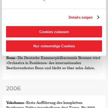
Mit Paavo Järvi und anderen international gefragten
Gastdirigenten und -solisten ist Die Deutsche Kammer­
Details zeigen
philharmonie Bremen weltweit auf Festivals und
Konzertpodien zu Gast.
Cookies zulassen
2005
Nur notwendige Cookies
Bonn ·
Die Deutsche Kammer­philharmonie Bremen wird
›Orchestra in Residence‹
des internationalen
Beethovenfestes Bonn und bleibt es über zehn Jahre.
2006
Yokohama ·
Erste Aufführung des kompletten
Beethoven-Zyklus innerhalb von drei Tagen. Bis 2010