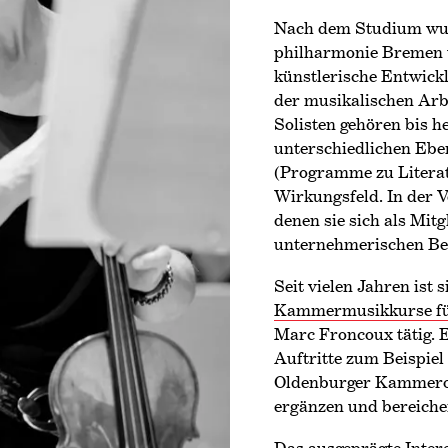
Nach dem Studium wur
philharmonie Bremen u
künstlerische Entwick
der musikalischen Arbe
Solisten gehören bis h
unterschiedlichen Ebe
(Programme zu Literat
Wirkungsfeld. In der V
denen sie sich als Mit
unternehmerischen Bel
Seit vielen Jahren ist 
Kammermusikkurse fü
Marc Froncoux tätig. 
Auftritte zum Beispie
Oldenburger Kammero
ergänzen und bereicher
Das ausgeprägte Inter