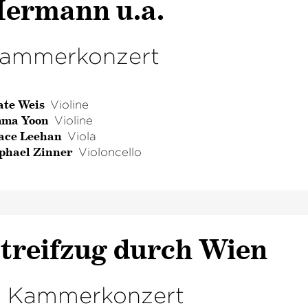
ermann u.a.
ammerkonzert
ate Weis
Violine
ma Yoon
Violine
ace Leehan
Viola
phael Zinner
Violoncello
treifzug durch Wien
. Kammerkonzert