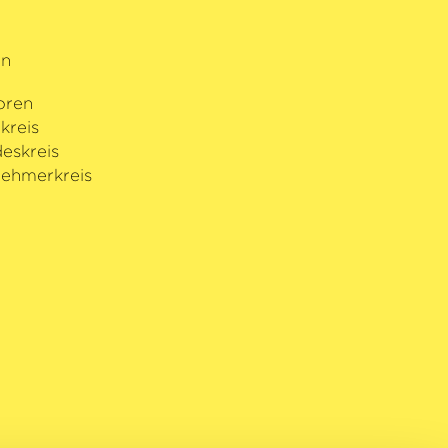
rn
oren
kreis
eskreis
ehmerkreis