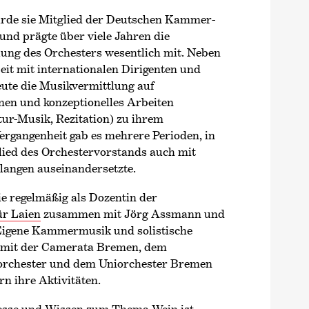
de sie Mitglied der Deutschen Kammer­
nd prägte über viele Jahren die
lung des Orchesters wesentlich mit. Neben
it mit internationalen Dirigenten und
eute die Musikvermittlung auf
nen und konzeptionelles Arbeiten
ur-Musik, Rezitation) zu ihrem
ergangenheit gab es mehrere Perioden, in
glied des Orchestervorstands auch mit
angen auseinandersetzte.
sie regelmäßig als Dozentin der
r Laien
zusammen mit Jörg Assmann und
Eigene Kammermusik und solistische
l mit der Camerata Bremen, dem
rchester und dem Uniorchester Bremen
n ihre Aktivitäten.
esse und Wissen zum Thema Wein ist