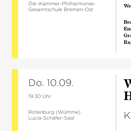
Die ›Kammer-Philharmonie‹
We
Gesamtschule Bremen-Ost
Be
Em
Gr
Ra
W
Do. 10.09.
H
19.30 Uhr
Rotenburg (Wümme)
K
Lucia-Schäfer-Saal