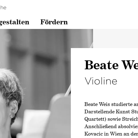
che
gestalten
Fördern
Beate We
Violine
Beate Weis studierte 
Darstellende Kunst Stu
Quartett) sowie Streic
Anschließend absolvie
Kovacic in Wien an de