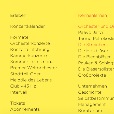
Erleben
Kennenlernen
Konzertkalender
Orchester und Di
Paavo Järvi
Formate
Tarmo Peltokosk
Orchesterkonzerte
Die Streicher
Konzerteinführung
Die Holzbläser
Kammerkonzerte
Die Blechbläser
Sommer in Lesmona
Pauken & Schlag
Bremer Weltorchester
Die Bläsersoliste
Stadtteil-Oper
Großprojekte
Melodie des Lebens
Club 443 Hz
Unternehmen
Intervall
Geschichte
Selbstbestimmu
Tickets
Management
Abonnements
Kuratorium