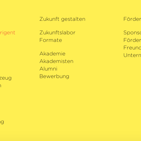
Zukunft gestalten
Förde
rigent
Zukunftslabor
Spons
Formate
Förder
i
Freund
Akademie
Untern
Akademisten
Alumni
Bewerbung
zeug
n
ng