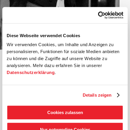
Bernhard Ostertag
Trompete
Diese Webseite verwendet Cookies
©
Wir verwenden Cookies, um Inhalte und Anzeigen zu
Aus Heidelberg stammend blieb Bernhard Ostertag auch
personalisieren, Funktionen für soziale Medien anbieten
für sein Studium an der Musikhochschule Freiburg in
zu können und die Zugriffe auf unsere Website zu
Baden-Württemberg. Meisterkurse besuchte er bei
analysieren. Mehr dazu erfahren Sie in unserer
international führenden Vertretern ihres Fachs wie
Datenschutzerklärung
.
David Hickman, Thierry Caens und Håkan
Hardenberger.
Als Student musizierte er in der Jungen Deutschen
Details zeigen
Philharmonie und im Schleswig-Holstein Musik Festival
Orchester.
Nach mehreren Jahren als regelmäßiger Gast ist
Cookies zulassen
Bernhard Ostertag seit 2002 festes Mitglied der
Deutschen Kammer­philharmonie Bremen.
Nur notwendige Cookies