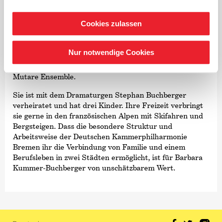
für Violine und Violinmethodik an Dr. Hochs
Konservatorium in Frankfurt und leitet das
Cookies zulassen
Konservatoriumsorchester. Außerdem hat sie einen
Lehrauftrag für Orchesterleitung und Violinmethodik an
der Hochschule für Musik und darstellende Kunst,
Nur notwendige Cookies
Frankfurt. Als Kammermusikpartnerin für Konzerte und
Rundfunkaufnahmen spielt sie regelmäßig mit dem
Mutare Ensemble.
Sie ist mit dem Dramaturgen Stephan Buchberger
verheiratet und hat drei Kinder. Ihre Freizeit verbringt
sie gerne in den französischen Alpen mit Skifahren und
Bergsteigen. Dass die besondere Struktur und
Arbeitsweise der Deutschen Kammer­philharmonie
Bremen ihr die Verbindung von Familie und einem
Berufsleben in zwei Städten ermöglicht, ist für Barbara
Kummer-Buchberger von unschätzbarem Wert.