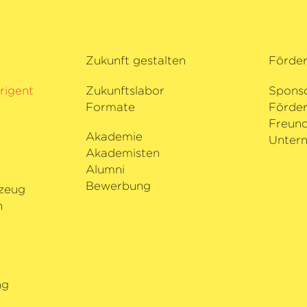
Zukunft gestalten
Förde
rigent
Zukunftslabor
Spons
Formate
Förder
i
Freund
Akademie
Untern
Akademisten
Alumni
Bewerbung
zeug
n
ng