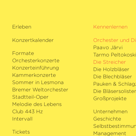
Erleben
Kennenlernen
Konzertkalender
Orchester und Di
Paavo Järvi
Formate
Tarmo Peltokosk
Orchesterkonzerte
Die Streicher
Konzerteinführung
Die Holzbläser
Kammerkonzerte
Die Blechbläser
Sommer in Lesmona
Pauken & Schlag
Bremer Weltorchester
Die Bläsersoliste
Stadtteil-Oper
Großprojekte
Melodie des Lebens
Club 443 Hz
Unternehmen
Intervall
Geschichte
Selbstbestimmu
Tickets
Management