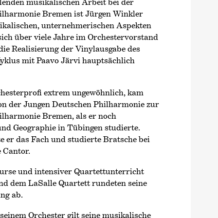
llenden musikalischen Arbeit bei der
lharmonie Bremen ist Jürgen Winkler
ikalischen, unternehmerischen Aspekten
 sich über viele Jahre im Orchestervorstand
die Realisierung der Vinylausgabe des
yklus mit Paavo Järvi hauptsächlich
chesterprofi extrem ungewöhnlich, kam
on der Jungen Deutschen Philharmonie zur
lharmonie Bremen, als er noch
und Geographie in Tübingen studierte.
 er das Fach und studierte Bratsche bei
 Cantor.
urse und intensiver Quartettunterricht
nd dem LaSalle Quartett rundeten seine
ng ab.
 seinem Orchester gilt seine musikalische