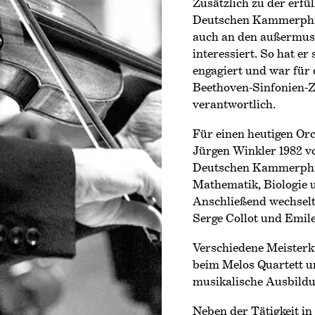
Zusätzlich zu der erfü
Deutschen Kammer­phi
auch an den außermus
interessiert. So hat er
engagiert und war für 
Beethoven-Sinfonien-Z
verantwortlich.
Für einen heutigen Or
Jürgen Winkler 1982 v
Deutschen Kammer­phi
Mathematik, Biologie 
Anschließend wechselte
Serge Collot und Emile
Verschiedene Meisterk
beim Melos Quartett u
musikalische Ausbildu
Neben der Tätigkeit in