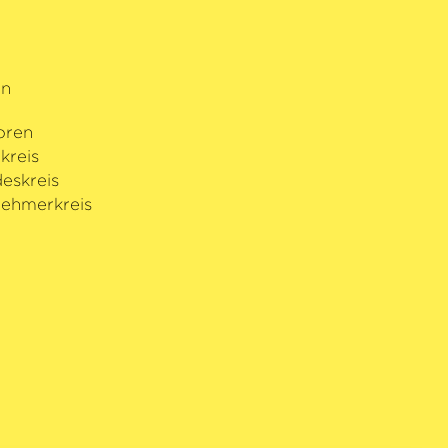
rn
oren
kreis
eskreis
ehmerkreis