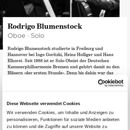
Rodrigo Blumenstock
Oboe · Solo
©
Rodrigo Blumenstock studierte in Freiburg und
Hannover bei Ingo Goritzki, Heinz Holliger und Hans
Elhorst. Seit 1988 ist er Solo-Oboist der Deutschen
Kammer­philharmonie Bremen und gehört damit zu den
Bläsern
›der ersten Stunde‹
. Denn bis dahin war das
Orchester ein reines Streicherensemble.
Seine musikalischen Aktivitäten neben der Kammer­
philharmonie verliefen in unterschiedlichen Phasen.
Anfangs trat er viel als Solist auf, begleitet u. a. vom
Diese Webseite verwendet Cookies
WDR-Sinfonieorchester Köln. Dabei konzertierte er in
Wir verwenden Cookies, um Inhalte und Anzeigen zu
Frankfurt, Köln, bei der
›Bachwoche Ansbach‹
, dem
personalisieren, Funktionen für soziale Medien anbieten
›Shanghai International Radio Music Festival‹ und dem
›Mozart Fest Würzburg‹
.
zu können und die Zugriffe auf unsere Website zu