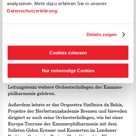
analysieren. Mehr dazu erfahren Sie in unserer
Er interessiert sich für das Musizieren auf historischen
Datenschutzerklärung
.
Instrumenten ebenso wie für die Neue Musik. Der
Komponist Qigang Chen hat ihm sein Oboenkonzert
›Extase‹
gewidmet.
Details zeigen
Es folgte eine Phase, in der Rodrigo Blumenstock an den
Musikhochschulen Köln/Wuppertal und Essen
unterrichtete.
Cookies zulassen
Seit einigen Jahren nun ist das Dirigieren in den
Vordergrund seiner Aktivitäten neben der Kammer­
Nur notwendige Cookies
philharmonie gerückt. Rodrigo Blumenstock ist Dirigent
des Bremer Orchesters
›sinfonia concertante‹
, zu dessen
Leitungsteam weitere Orchesterkollegen der Kammer­
philharmonie gehören.
Außerdem leitete er das Orquestra Sinfônica da Bahia,
Projekte der Herbsttanzakademie Bremen und bisweilen
dirigiert er auch seine Orchesterkollegen, wie bei einer
Europa-Tournee der Kammer­philharmonie mit dem
Solisten Gidon Kremer und Konzerten im Londoner