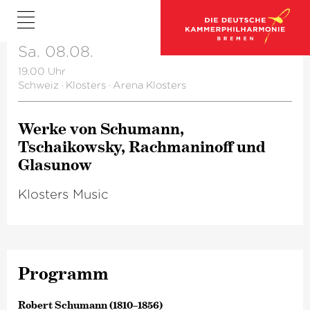
Sa. 08.08.
19.00 Uhr
Schweiz
·
Klosters
·
Arena Klosters
Werke von Schumann,
Tschaikowsky, Rachmaninoff und
Glasunow
Klosters Music
Programm
Robert Schumann (1810–1856)