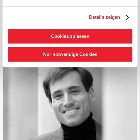
Jahrhunderts.
Duncan Ward ist seit 2021 Chefdirigent von Philzuid.
Details zeigen
Neben Konzerten in den Niederlanden kehrt er in der
Saison 2026/27 zum BBC National Orchestra of Wales,
zum Luzerner Sinfonieorchester, zur Osaka Philharmonic
Cookies zulassen
und zum Kioi Hall Chamber Orchestra zurück.
Außerdem gibt er sein Debüt bei der Tampere
Nur notwendige Cookies
Philharmonic, dem Orchestra della Svizzera italiana,
dem Norwegian Radio Orchestra und der Warschauer
Philharmonie.
Zu den Höhepunkten der vergangenen drei Spielzeiten
zählen Debüts beim Rundfunk-Sinfonieorchester Berlin,
beim WDR Sinfonieorchester und bei der NDR
Radiophilharmonie sowie Wiedereinladungen zum
Symphonieorchester des Bayerischen Rundfunks, zum
London Symphony Orchestra, zum Finnish Radio
Symphony Orchestra, zum Gürzenich-Orchester Köln,
zum Orchestre Philharmonique du Luxembourg, zum
Musikkollegium Winterthur und zur Deutschen
Kammer­philharmonie Bremen.