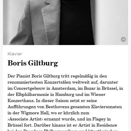
Sein Nordamerika-Debüt gab Duncan Ward 2022 an der
Metropolitan Opera mit einer Aufführung von
›Die Zauberflöte‹
.
Zu seinen jüngsten Opernproduktionen zählen
©
›Ein Mittsommernachtstraum‹
am Opernhaus Zürich,
›The Turn of the Screw‹
an der English National Opera,
›Così fan tutte ‹
an der Opéra National de Lyon,
Klavier
›Tod in Venedig‹
an der Staatsoper Stuttgart,
Boris Giltburg
›Peter Grimes‹
an der Oper Köln sowie
›Bluthochzeit‹
an
der Oper Frankfurt.
Der Pianist Boris Giltburg tritt regelmäßig in den
Duncan Wards Leidenschaft für ein breit gefächertes
renommiertesten Konzertsälen weltweit auf, darunter
Repertoire führte zu einer Zusammenarbeit mit
im Concertgebouw in Amsterdam, im Bozar in Brüssel, in
führenden Spezialensembles – von Les Siècles und dem
der Elbphilharmonie in Hamburg und im Wiener
Balthasar Neumann Orchestra bis hin zum Ensemble
Konzerthaus. In dieser Saison setzt er seine
Modern und zum Ensemble intercontemporain. Im
Aufführungen von Beethovens gesamten Klaviersonaten
Rahmen seiner gemeinnützigen Tätigkeit in Europa und
in der Wigmore Hall, wo er kürzlich zum
Asien studierte er zudem indische klassische Musik bei
›Associate Artist‹
ernannt wurde, und im Flagey in
Ravi Shankar.
Brüssel fort. Darüber hinaus ist er Artist in Residence