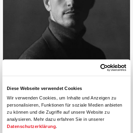
©
Dirigent
Diese Webseite verwendet Cookies
Duncan Ward
Wir verwenden Cookies, um Inhalte und Anzeigen zu
personalisieren, Funktionen für soziale Medien anbieten
In den letzten Jahren hat sich Duncan Ward als einer
zu können und die Zugriffe auf unsere Website zu
der spannendsten und vielseitigsten Dirigenten seiner
Generation etabliert, dessen lebendige Interpretationen
analysieren. Mehr dazu erfahren Sie in unserer
des klassischen Repertoires ebenso gelobt werden wie
Datenschutzerklärung
.
seine Interpretationen von Meisterwerken des 20.