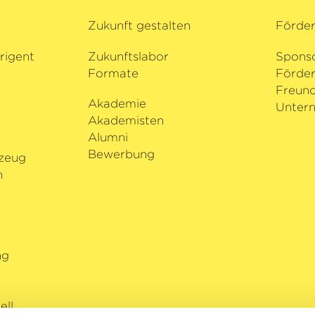
ufnahme für das
Zukunft gestalten
Förde
 Frédéric Chopins
ehend die Spitze
rigent
Zukunftslabor
Spons
nd Europa. Nach
Formate
Förder
 Orchester im Jahr
i
Freund
 zur Deutschen
Akademie
Untern
.
Akademisten
Alumni
Bewerbung
zeug
n
ng
ll