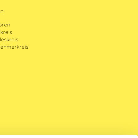
rn
oren
kreis
eskreis
ehmerkreis