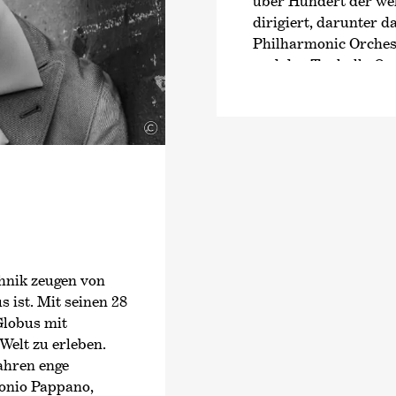
über Hundert der we
dirigiert, darunter d
Philharmonic Orches
und das Tonhalle-Orc
Alondra de la Parra 
Generalmusikdirekt
©
Orchestra und damit 
australischen Orches
Einem breiteren Pub
zudem durch verschi
Fernsehauftritte, e
›Musica Maestra‹
der
de la Parra als Prota
chnik zeugen von
Erscheinung tritt. I
s ist. Mit seinen 28
ihr dirigierte Konzer
Globus mit
der Frauenkirche vo
elt zu erleben.
gefeierte Rückkehr zu
ahren enge
den Fernsehsender Ar
tonio Pappano,