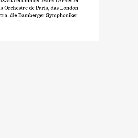
ltweit renommiertesten Orchester
as Orchestre de Paris, das London
tra, die Bamberger Symphoniker
hester Zürich. Von 2017 bis 2019 war
darüber hinaus
orin des Queensland Symphony
die erste Chefdirigentin eines
ters überhaupt.
likum bekannt wurde die Dirigentin
edene Konzertübertragungen oder
twa durch das Web- und TV-Format
 Deutschen Welle, in dem Alondra
gonistin und Reporterin in
n der Saison 2019/20 wurde das von
t mit der Staatskapelle Dresden in
m ZDF übertragen, ebenso wie ihre
m Orchestre de Paris, die live über
te mitverfolgt werden konnte.