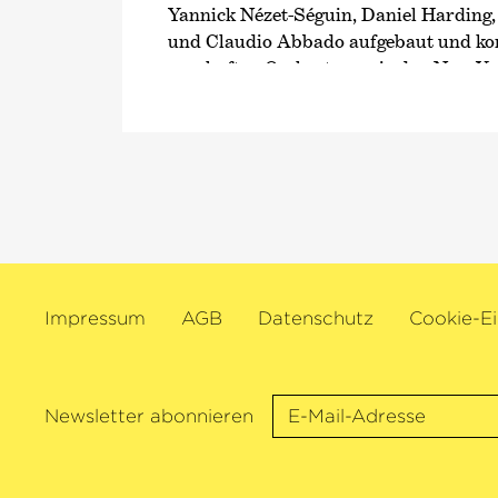
Yannick Nézet-Séguin, Daniel Harding
und Claudio Abbado aufgebaut und kon
namhaften Orchestern wie den New Yo
Philharmonikern, dem Chicago Sympho
Staatskapelle Dresden, dem Orchestre 
Symphonieorchester des Bayerischen
dem London Symphony Orchestra. Wi
brachten ihn zuletzt erneut mit dem 
Orchestra, dem Cleveland Orchestra, 
Orchestra, der Filarmonica della Scal
zusammen.
Impressum
AGB
Datenschutz
Cookie-Ei
Mit 18 Jahren wurde Jan Lisiecki vo
Magazine zum jüngsten Preisträger de
Awards gekürt und erhielt den Leonar
Bereits im Alter von 15 Jahren unterze
Newsletter abonnieren
Musiker einen Exklusivvertrag mit de
Grammophon. Sein mit Matthias Goerne
Zyklus von Beethovenliedern wurde m