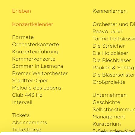
d’Or ausgezeichnet. Lisieckis achte A
Erleben
Kennenlernen
Traditionslabel, ein Doppelalbum mit
gesammelten Nocturnes, erreichte umg
Konzertkalender
Orchester und Di
der Klassik-Charts in Nordamerika u
Paavo Järvi
seinem begeisternden Konzert mit dem
Formate
Tarmo Peltokosk
2023 kehrt der herausragende Pianist
Orchesterkonzerte
Die Streicher
Kammer­philharmonie Bremen zurück
Konzerteinführung
Die Holzbläser
Kammerkonzerte
Die Blechbläser
Sommer in Lesmona
Pauken & Schlag
Bremer Weltorchester
Die Bläsersoliste
Stadtteil-Oper
Großprojekte
Melodie des Lebens
Club 443 Hz
Unternehmen
Intervall
Geschichte
Selbstbestimmu
Tickets
Management
Abonnements
Kuratorium
Ticketbörse
5-Sekunden-Mode