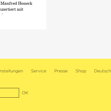
Weitere Highlights d
, Manfred Honeck
Weltpremiere der neu
zertiert mit
Mozartwoche Salzbu
rker
Salzburg und dem Th
ny Orchestra, der
Carlus Padrissa sowi
de Paris, dem
in Aix-en-Provence.
 Rundfunks und
philharmonie verbind
edereinladungen
enge und regelmäßig
Boston Symphony
dem Philadelphia
a und weiteren
nstellungen
Service
Presse
Shop
Deutsch
m Gramophone
s Young Artist
d Bernstein Award.
ichnete der
OK
r Deutschen
 eingespielter
it dem Diapason