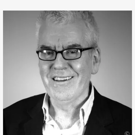
Award der Royal Philharmonic Society, mit dem
›Performer of the Year Award‹
der New York City
Chapter of the American Guild of Organists oder der
Medaille des Royal College of Organists.
Als Solist trat der Musiker bereits mit Sir Simon Rattle,
Bernard Haitink, Riccardo Chailly, Valery Gergiev,
Edward Gardner, Andris Nelsons, Thomas Sondergaard
und vielen weiteren namhaften Dirigenten auf. Neben
seinen Auftritten in den renommiertesten europäischen
Konzerthallen ist Trotter außerdem auf vielen Festivals
zu Gast – von Salzburg über Edinburgh bis zu den BBC
Proms in London – und spielt mit weltweit führenden
Ensembles: den Wiener, den Berliner und den Londoner
Philharmonikern sowie anderen bedeutenden
Orchestern. Auch seine vielzähligen Einspielungen – alle
erschienen bei Regent – gelten als ausgezeichnet. Für
seine Liszt-Aufnahmen erhielt Thomas Trotter
beispielsweise den französischen
›Grand Prix du Disque‹
.
©