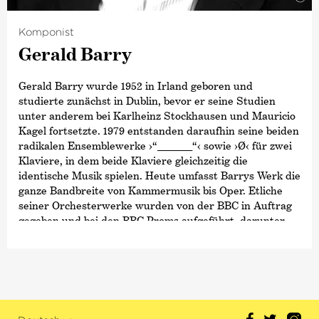
Komponist
Gerald Barry
Gerald Barry wurde 1952 in Irland geboren und
studierte zunächst in Dublin, bevor er seine Studien
unter anderem bei Karlheinz Stockhausen und Mauricio
Kagel fortsetzte. 1979 entstanden daraufhin seine beiden
radikalen Ensemblewerke ›“_______“‹ sowie
›Ø‹
für zwei
Klaviere, in dem beide Klaviere gleichzeitig die
identische Musik spielen. Heute umfasst Barrys Werk die
ganze Bandbreite von Kammermusik bis Oper. Etliche
seiner Orchesterwerke wurden von der BBC in Auftrag
gegeben und bei den BBC Proms aufgeführt, darunter
›Chevaux-de-frise‹
(1988),
›No other people‹
(2013) sowie
unter der Leitung von Mirga Gražinytė-Tyla
›Canada‹
(2017), welches zudem beim Tanglewood Music Festival
2019 erstmals in den USA aufgeführt wurde.
Zu Gerald Barrys Opernwerken zählt etwa ›The