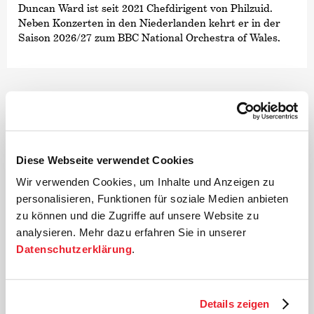
Duncan Ward ist seit 2021 Chefdirigent von Philzuid.
Neben Konzerten in den Niederlanden kehrt er in der
Saison 2026/27 zum BBC National Orchestra of Wales,
zum Luzerner Sinfonieorchester, zur Osaka Philharmonic
und zum Kioi Hall Chamber Orchestra zurück.
Außerdem gibt er sein Debüt bei der Tampere
Philharmonic, dem Orchestra della Svizzera italiana,
dem Norwegian Radio Orchestra und der Warschauer
Philharmonie.
Zu den Höhepunkten der vergangenen drei Spielzeiten
Diese Webseite verwendet Cookies
zählen Debüts beim Rundfunk-Sinfonieorchester Berlin,
beim WDR Sinfonieorchester und bei der NDR
Wir verwenden Cookies, um Inhalte und Anzeigen zu
Radiophilharmonie sowie Wiedereinladungen zum
personalisieren, Funktionen für soziale Medien anbieten
Symphonieorchester des Bayerischen Rundfunks, zum
zu können und die Zugriffe auf unsere Website zu
London Symphony Orchestra, zum Finnish Radio
analysieren. Mehr dazu erfahren Sie in unserer
Symphony Orchestra, zum Gürzenich-Orchester Köln,
Datenschutzerklärung
.
zum Orchestre Philharmonique du Luxembourg, zum
Musikkollegium Winterthur und zur Deutschen
Kammer­philharmonie Bremen.
Details zeigen
Sein Nordamerika-Debüt gab Duncan Ward 2022 an der