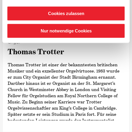
Metropolitan Opera mit einer Aufführung von
›Die Zauberflöte‹
.
Cookies zulassen
Zu seinen jüngsten Opernproduktionen zählen
©
›Ein Mittsommernachtstraum‹
am Opernhaus Zürich,
Nur notwendige Cookies
›The Turn of the Screw‹
an der English National Opera,
›Così fan tutte ‹
an der Opéra National de Lyon,
Orgel
›Tod in Venedig‹
an der Staatsoper Stuttgart,
Thomas Trotter
›Peter Grimes‹
an der Oper Köln sowie
›Bluthochzeit‹
an
der Oper Frankfurt.
Thomas Trotter ist einer der bekanntesten britischen
Duncan Wards Leidenschaft für ein breit gefächertes
Musiker und ein exzellenter Orgelvirtuose. 1983 wurde
Repertoire führte zu einer Zusammenarbeit mit
er zum City Organist der Stadt Birmingham ernannt.
führenden Spezialensembles – von Les Siècles und dem
Darüber hinaus ist er Organist an der St. Margaret’s
Balthasar Neumann Orchestra bis hin zum Ensemble
Church in Westminster Abbey in London und Visiting
Modern und zum Ensemble intercontemporain. Im
Fellow für Orgelstudien am Royal Northern College of
Rahmen seiner gemeinnützigen Tätigkeit in Europa und
Music. Zu Beginn seiner Karriere war Trotter
Asien studierte er zudem indische klassische Musik bei
Orgelwissenschaftler am King’s College in Cambridge.
Ravi Shankar.
Später setzte er sein Studium in Paris fort. Für seine
bedeutenden Leistungen wurde der Instrumentalist
bereits mit vielen Preisen ausgezeichnet, etwa dem