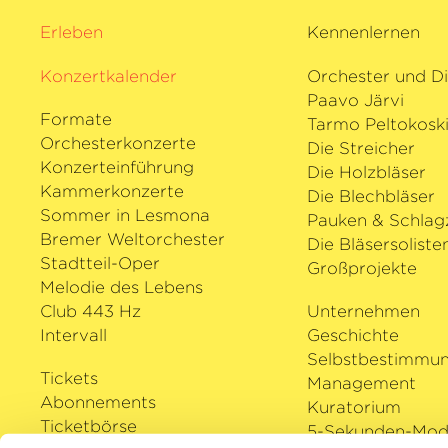
zum New York Philharmonic, zum Luz
Erleben
Kennenlernen
Sinfonieorchester und dem Orchestre d
Yunchan Lim ist zudem Exklusivkünst
Konzertkalender
Orchester und Di
Classics. Sein gefeiertes Debütalbum 
Paavo Järvi
Opp.10 & 25‹ wurde in Südkorea mit D
Formate
Tarmo Peltokosk
ausgezeichnet und erreichte weltweit d
Orchesterkonzerte
Die Streicher
Klassikcharts.
Konzerteinführung
Die Holzbläser
Kammerkonzerte
Die Blechbläser
Sommer in Lesmona
Pauken & Schlag
Bremer Weltorchester
Die Bläsersoliste
Stadtteil-Oper
Großprojekte
Melodie des Lebens
Club 443 Hz
Unternehmen
Intervall
Geschichte
Selbstbestimmu
Tickets
Management
Abonnements
Kuratorium
Ticketbörse
5-Sekunden-Mode