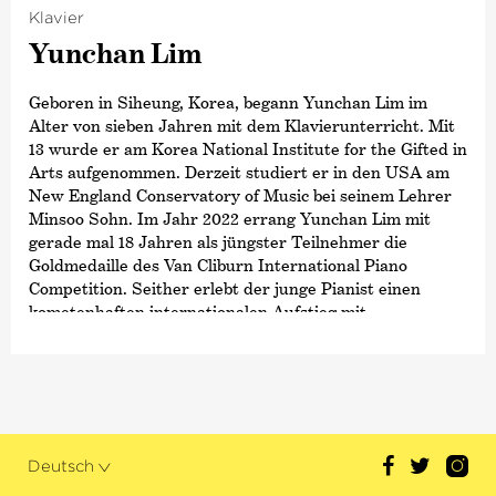
ernannt, 2019 folgte der Opus Klassik als
Klavier
›Dirigent des Jahres‹
und 2024 die höchste
Yunchan Lim
Auszeichnung des Landes Bremen, die Medaille für
Kunst und Wissenschaft.
Geboren in Siheung, Korea, begann Yunchan Lim im
Alter von sieben Jahren mit dem Klavierunterricht. Mit
13 wurde er am Korea National Institute for the Gifted in
Arts aufgenommen. Derzeit studiert er in den USA am
New England Conservatory of Music bei seinem Lehrer
Minsoo Sohn. Im Jahr 2022 errang Yunchan Lim mit
gerade mal 18 Jahren als jüngster Teilnehmer die
Goldmedaille des Van Cliburn International Piano
Competition. Seither erlebt der junge Pianist einen
kometenhaften internationalen Aufstieg mit
erfolgreichen Orchesterdebüts, etwa mit dem New York,
Los Angeles und Seoul Philharmonic Orchestra, den
Münchner Philharmonikern sowie mit dem Chicago,
Lucerne, BBC, Boston und Tokyo Symphony Orchestra.
Er trat bereits unter anderem in der Carnegie Hall, beim
Verbier Festival, in der Wigmore Hall, im Het
Deutsch
Concertgebouw und in der Suntory Hall in Tokio auf.