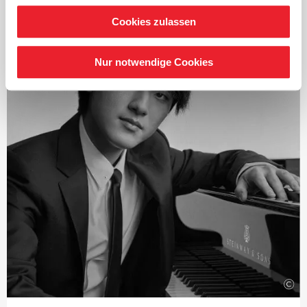
ebenfalls vielfach ausgezeichnet. Ab Herbst 2021 standen
die zwölf Londoner Sinfonien von Joseph Haydn im
Cookies zulassen
Fokus und seit 2024 die intensive Auseinandersetzung
mit den Sinfonien von Franz Schubert.
Nur notwendige Cookies
Seit Beginn der Saison 2019/2020 ist Järvi
Musikdirektor des Tonhalle-Orchesters Zürich. Zudem
ist er Gründer und Künstlerischer Leiter des Estonian
Festival Orchestras und des Pärnu Music Festivals.
Mit der Saison 2028/29 übernimmt Järvi das Amt des
Chefdirigenten und künstlerischen Beraters des London
Philharmonic Orchestra.
Als Gastdirigent tritt er regelmäßig mit bedeutenden
Orchestern wie dem Royal Concertgebouw Orchestra
Amsterdam, den Berliner Philharmonikern, der
Staatskapelle Dresden, den New York und Los Angeles
Philharmonic und dem Chicago Symphony Orchestra.
2015 wurde er von der renommierten britischen
©
Zeitschrift
›Gramophone‹
und der französischen
Zeitschrift
›Diapason‹
zum
›Künstler des Jahres‹