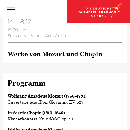
Mi. 18.12.
19.30 Uhr
Südkorea
·
Seoul
·
Arts Center
Werke von Mozart und Chopin
Programm
Wolfgang Amadeus Mozart (1756–1791)
Ouvertüre aus ›Don Giovanni‹ KV 527
Frédéric Chopin (1810–1849)
Klavierkonzert Nr. 2 f-Moll op. 21
Wolfgang Amadeus Mozart