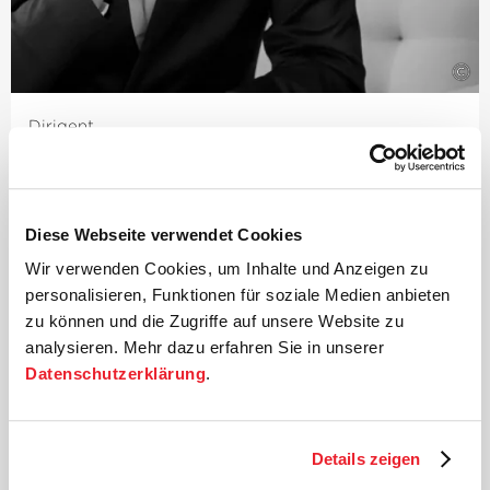
©
Dirigent
Paavo Järvi
Der estnische Dirigent und Grammy-Preisträger Paavo
Järvi ist seit 2004 Künstlerischer Leiter der Deutschen
Diese Webseite verwendet Cookies
Kammer­philharmonie Bremen.
Wir verwenden Cookies, um Inhalte und Anzeigen zu
Einer der vielen Höhepunkte dieser Zusammenarbeit
personalisieren, Funktionen für soziale Medien anbieten
waren die weltweit von Kritikern und Publikum
zu können und die Zugriffe auf unsere Website zu
gefeierten Aufführungen des Beethoven-Zyklus, für die
analysieren. Mehr dazu erfahren Sie in unserer
Järvi mit zahlreichen Preisen ausgezeichnet wurde –
Datenschutzerklärung
.
darunter der Echo Klassik
›Dirigent des Jahres‹
und der
renommierte Jahrespreis der Deutschen
Schallplattenkritik. Auf das Beethoven-Projekt folgte
eine intensive Beschäftigung mit den sinfonischen
Details zeigen
Werken Schumanns und Brahms, beide Zyklen wurden