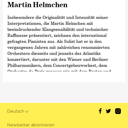
Martin Helmchen
Insbesondere die Originalität und Intensität seiner
Interpretationen, die Martin Helmchen mit
beeindruckender Klangsensibilität und technischer
Raffinesse präsentiert, zeichnen den international
gefragten Pianisten aus. Als Solist hat er in den
vergangenen Jahren mit zahlreichen renommierten
Orchestern diesseits und jenseits des Atlantiks
konzertiert, darunter mit den Wiener und Berliner
Philharmonikern, dem Concertgebouworkest, dem
Orchestre de Paris genauso wie mit dem Boston und
Chicago Symphony Orchestra, dem New York
Philharmonic oder dem Cleveland Orchestra. Zudem
arbeitet Martin Helmchen regelmäßig mit namhaften
Dirigenten wie Herbert Blomstedt, Manfred Honeck,
Andrew Manze oder Paavo Järvi und vielen weiteren
zusammen.
Deutsch
Einen besonderen Stellenwert nimmt für den Pianisten
die Kammermusik ein. Zu seinen engen
Newsletter abonnieren