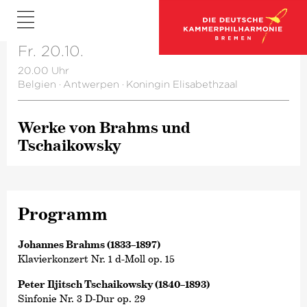
Fr. 20.10.
20.00 Uhr
Belgien
·
Antwerpen
·
Koningin Elisabethzaal
Werke von Brahms und
Tschaikowsky
Programm
Johannes Brahms (1833–1897)
Klavierkonzert Nr. 1 d-Moll op. 15
Peter Iljitsch Tschaikowsky (1840–1893)
Sinfonie Nr. 3 D-Dur op. 29