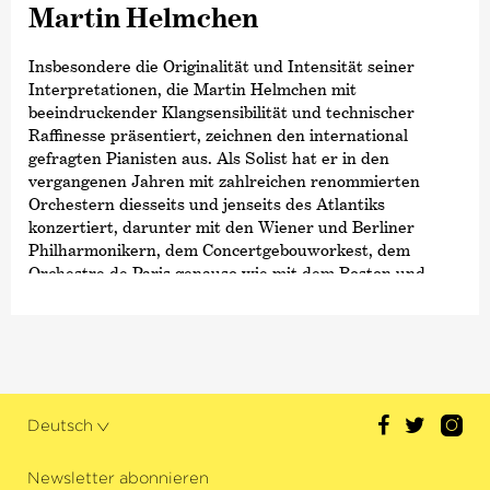
Martin Helmchen
Insbesondere die Originalität und Intensität seiner
Interpretationen, die Martin Helmchen mit
beeindruckender Klangsensibilität und technischer
Raffinesse präsentiert, zeichnen den international
gefragten Pianisten aus. Als Solist hat er in den
vergangenen Jahren mit zahlreichen renommierten
Orchestern diesseits und jenseits des Atlantiks
konzertiert, darunter mit den Wiener und Berliner
Philharmonikern, dem Concertgebouworkest, dem
Orchestre de Paris genauso wie mit dem Boston und
Chicago Symphony Orchestra, dem New York
Philharmonic oder dem Cleveland Orchestra. Zudem
arbeitet Martin Helmchen regelmäßig mit namhaften
Dirigenten wie Herbert Blomstedt, Manfred Honeck,
Andrew Manze oder Paavo Järvi und vielen weiteren
zusammen.
Deutsch
Einen besonderen Stellenwert nimmt für den Pianisten
die Kammermusik ein. Zu seinen engen
Newsletter abonnieren