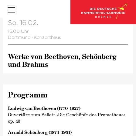
So. 16.02.
16.00 Uhr
Dortmund
·
Konzerthaus
Werke von Beethoven, Schönberg
und Brahms
Programm
Ludwig van Beethoven (1770–1827)
Ouvertüre zum Ballett ›Die Geschöpfe des Prometheus‹
op. 43
Arnold Schönberg (1874–1951)