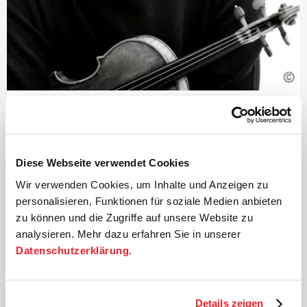
©
Leitung und Konzertmeister
Florian Donderer
Florian Donderer ist Primarius des Signum Quartetts,
Diese Webseite verwendet Cookies
eines der profiliertesten Ensembles seiner Generation,
Wir verwenden Cookies, um Inhalte und Anzeigen zu
und langjähriger Konzertmeister der Deutschen
personalisieren, Funktionen für soziale Medien anbieten
Kammer­philharmonie Bremen. Als Konzertmeister,
zu können und die Zugriffe auf unsere Website zu
Kammermusiker, Solist und Dirigent – auf Geige und
analysieren. Mehr dazu erfahren Sie in unserer
Bratsche gleichermaßen zu Hause – ist er ein
hochgeschätzter Partner vieler renommierter Musiker,
Datenschutzerklärung
.
wie z.B. Paavo Järvi, Steven Isserlis, Lars Vogt und Tanja
und Christian Tetzlaff.
Florian Donderer ist gern gesehener Gast bei
Details zeigen