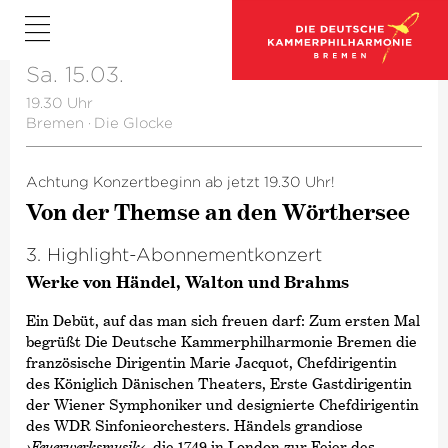
Sa. 15.03.
19.30 Uhr
Bremen
·
Die Glocke
Achtung Konzertbeginn ab jetzt 19.30 Uhr!
Von der Themse an den Wörthersee
3. Highlight-Abonnementkonzert
Werke von Händel, Walton und Brahms
Ein Debüt, auf das man sich freuen darf: Zum ersten Mal
begrüßt Die Deutsche Kammer­philharmonie Bremen die
französische Dirigentin Marie Jacquot, Chefdirigentin
des Königlich Dänischen Theaters, Erste Gastdirigentin
der Wiener Symphoniker und designierte Chefdirigentin
des WDR Sinfonieorchesters. Händels grandiose
›Feuerwerksmusik‹
, die 1749 in London zur Feier des