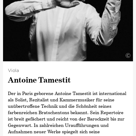
Kopenhagen zu Gast und leitete Konzerte mit den
Göteborger Symphonikern und dem Dallas Symphony
Orchestra. Zu ihren Auszeichnungen zählt der Ernst von
Schuch Dirigentenpreis 2019. Im Februar 2024 trug sie
bei den französischen Victoires de la Musique Classique
den Sieg in der Kategorie ›Révélation/Chef d’orchestre‹
davon.
In der Spielzeit 2024/25 führen sie weitere Debüts u.a.
©
zum Orchestre National de France, zum BBC Symphony
Orchestra, dem Oslo Philharmonic, den Hamburger
Viola
Philharmonikern und zum Orchestre Symphonique de
Montréal.
Antoine Tamestit
Der in Paris geborene Antoine Tamestit ist international
als Solist, Rezitalist und Kammermusiker für seine
unübertroffene Technik und die Schönheit seines
farbenreichen Bratschentons bekannt. Sein Repertoire
ist breit gefächert und reicht von der Barockzeit bis zur
Gegenwart. In zahlreichen Uraufführungen und
Aufnahmen neuer Werke spiegelt sich seine