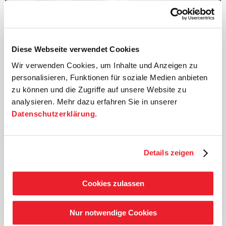
Diese Webseite verwendet Cookies
Wir verwenden Cookies, um Inhalte und Anzeigen zu
personalisieren, Funktionen für soziale Medien anbieten
zu können und die Zugriffe auf unsere Website zu
analysieren. Mehr dazu erfahren Sie in unserer
Datenschutzerklärung
.
©
Details zeigen
Dirigentin
Marie Jacquot
Cookies zulassen
Mit ihren zahlreichen erstklassigen Debüts bei
Nur notwendige Cookies
internationalen Spitzenorchestern, ihrer konsequenten
musikalischen Arbeit und Entdeckungsfreude im