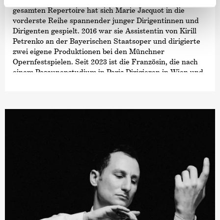
gesamten Repertoire hat sich Marie Jacquot in die
vorderste Reihe spannender junger Dirigentinnen und
Dirigenten gespielt. 2016 war sie Assistentin von Kirill
Petrenko an der Bayerischen Staatsoper und dirigierte
zwei eigene Produktionen bei den Münchner
Opernfestspielen. Seit 2023 ist die Französin, die nach
einem Posaunenstudium in Paris Dirigieren in Wien und
Weimar studierte, Erste Gastdirigentin der Wiener
Symphoniker. Im Jahr 2024 übernahm sie zudem die
Aufgabe der Chefdirigentin des Royal Danish Theatre
Copenhagen. Ab der Saison 2026/27 wird sie
Chefdirigentin des WDR Sinfonieorchesters.
Ihre Debüts und Wiedereinladungen in den vergangenen
Spielzeiten umfassten unter anderem das
Gewandhausorchester Leipzig, die Sächsische
Staatskapelle Dresden, die Münchener Philharmoniker,
das Swedish Radio Symphony Orchestra und das
Yomiuri Nippon Symphony Orchestra in Tokyo. In den
Saisons 2023 und 2024 war Marie Jacquot etwa für eine
Neuproduktion von
›Eugen Onegin‹
an der Oper in