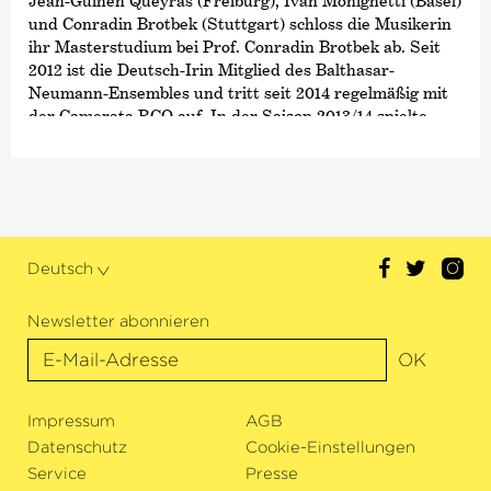
Jean-Guihen Queyras (Freiburg), Ivan Monighetti (Basel)
und Conradin Brotbek (Stuttgart) schloss die Musikerin
ihr Masterstudium bei Prof. Conradin Brotbek ab. Seit
2012 ist die Deutsch-Irin Mitglied des Balthasar-
Neumann-Ensembles und tritt seit 2014 regelmäßig mit
der Camerata RCO auf. In der Saison 2013/14 spielte
Nuala McKenna als Akademistin im
Concertgebouworkest und war zudem von 2015 bis 2017
Akademistin der Deutschen Kammer­philharmonie
Bremen.
Als Kammermusikerin konzertierte McKenna bereits mit
Deutsch
namhaften Musikerinnen und Musikern wie Maria João
Pires, Boris Garlitsky, Augustin Dumay, Miguel da Silva
oder Olli Mustonen. Darüber hinaus war die Cellistin
Newsletter abonnieren
Gast bei verschiedenen Festivals wie dem Verbier
OK
Festival oder dem Southwell Music Festival und ist
zudem Gründerin ihres eigenen Familienfestivals: das
Musikfest Kahleby. Als Finalistin des Dutch Classical
Impressum
AGB
Talent Awards spielte McKenna in der Saison 2018/19
Datenschutz
Cookie-Einstellungen
eine Solotournee, die durch alle renommierten Säle der
Service
Presse
Niederlande führte. Im Jahr 2021 erscheint ihr Debüt-