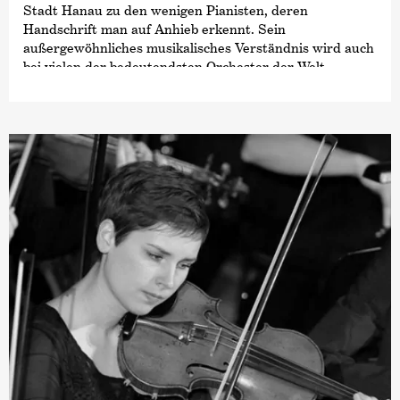
Stadt Hanau zu den wenigen Pianisten, deren
Handschrift man auf Anhieb erkennt. Sein
außergewöhnliches musikalisches Verständnis wird auch
bei vielen der bedeutendsten Orchester der Welt
hochgeschätzt, darunter die Berliner Philharmoniker,
das New York und Los Angeles Philharmonic Orchestra,
das Chicago Symphony Orchestra, das Cleveland
Orchestra, das Royal Concertgebouw Orkest, das
Mariinsky Theatre Orchestra, das Orchestre de Paris,
das Tonhalle-Orchester Zürich sowie alle Londoner
Orchester.
Auch mit Rezitalen ist Olli Mustonen weltweit unterwegs
und bereits in der Carnegie Hall, im Symphony Center
Chicago, beim Diaghilev Festival Perm, bei den Dresdner
Festspielen, beim Lockenhaus Festival, in der New
Yorker Zankel Hall und im Sydney Opera House
aufgetreten. Eine mehr als dreißigjährige
Zusammenarbeit verbindet ihn zudem mit dem Cellisten
mit Steven Isserlis. Darüber hinaus bringt der in
Helsinki geborene Pianist, Dirigent und Komponist
häufig seine eigenen Werke auf internationale