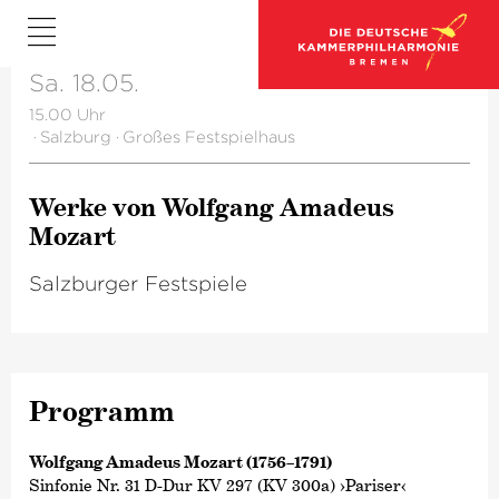
Sa. 18.05.
15.00 Uhr
·
Salzburg
·
Großes Festspielhaus
Werke von Wolfgang Amadeus
Mozart
Salzburger Festspiele
Programm
Wolfgang Amadeus Mozart (1756–1791)
Sinfonie Nr. 31 D-Dur KV 297 (KV 300a) ›Pariser‹