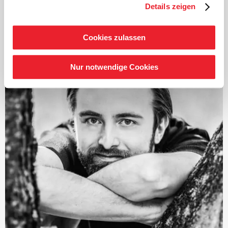
renommierte Jahrespreis der Deutschen
Details zeigen
Schallplattenkritik. Auf das Beethoven-Projekt folgte
eine intensive Beschäftigung mit den sinfonischen
Werken Schumanns und Brahms, beide Zyklen wurden
Cookies zulassen
ebenfalls vielfach ausgezeichnet. Ab Herbst 2021 standen
die zwölf Londoner Sinfonien von Joseph Haydn im
Nur notwendige Cookies
Fokus und seit 2024 die intensive Auseinandersetzung
mit den Sinfonien von Franz Schubert.
Seit Beginn der Saison 2019/2020 ist Järvi
Musikdirektor des Tonhalle-Orchesters Zürich. Zudem
ist er Gründer und Künstlerischer Leiter des Estonian
Festival Orchestras und des Pärnu Music Festivals.
Mit der Saison 2028/29 übernimmt Järvi das Amt des
Chefdirigenten und künstlerischen Beraters des London
Philharmonic Orchestra.
Als Gastdirigent tritt er regelmäßig mit bedeutenden
Orchestern wie dem Royal Concertgebouw Orchestra
Amsterdam, den Berliner Philharmonikern, der
Staatskapelle Dresden, den New York und Los Angeles