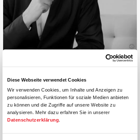
©
Dirigent
Paavo Järvi
Diese Webseite verwendet Cookies
Der estnische Dirigent und Grammy-Preisträger Paavo
Wir verwenden Cookies, um Inhalte und Anzeigen zu
Järvi ist seit 2004 Künstlerischer Leiter der Deutschen
personalisieren, Funktionen für soziale Medien anbieten
Kammer­philharmonie Bremen.
zu können und die Zugriffe auf unsere Website zu
Einer der vielen Höhepunkte dieser Zusammenarbeit
analysieren. Mehr dazu erfahren Sie in unserer
waren die weltweit von Kritikern und Publikum
Datenschutzerklärung
.
gefeierten Aufführungen des Beethoven-Zyklus, für die
Järvi mit zahlreichen Preisen ausgezeichnet wurde –
darunter der Echo Klassik
›Dirigent des Jahres‹
und der