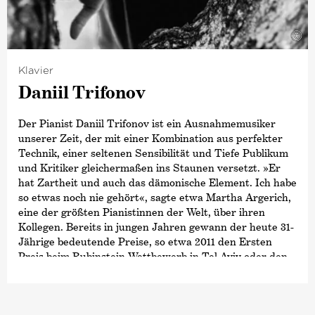
Philharmonic und dem Chicago Symphony Orchestra.
2015 wurde er von der renommierten britischen
©
Zeitschrift
›Gramophone‹
und der französischen
Zeitschrift
›Diapason‹
zum
›Künstler des Jahres‹
ernannt, 2019 folgte der Opus Klassik als
Klavier
›Dirigent des Jahres‹
und 2024 die höchste
Daniil Trifonov
Auszeichnung des Landes Bremen, die Medaille für
Kunst und Wissenschaft.
Der Pianist Daniil Trifonov ist ein Ausnahmemusiker
unserer Zeit, der mit einer Kombination aus perfekter
Technik, einer seltenen Sensibilität und Tiefe Publikum
und Kritiker gleichermaßen ins Staunen versetzt. »Er
hat Zartheit und auch das dämonische Element. Ich habe
so etwas noch nie gehört«, sagte etwa Martha Argerich,
eine der größten Pianistinnen der Welt, über ihren
Kollegen. Bereits in jungen Jahren gewann der heute 31-
Jährige bedeutende Preise, so etwa 2011 den Ersten
Preis beim Rubinstein-Wettbewerb in Tel Aviv oder den
›Grand Prix‹
beim Tschaikowsky-Wettbewerb in Moskau.
2013 gab Daniil Trifonov ein vielbeachtetes Konzert in
der New Yorker Carnegie Hall, dessen Konzertmitschnitt