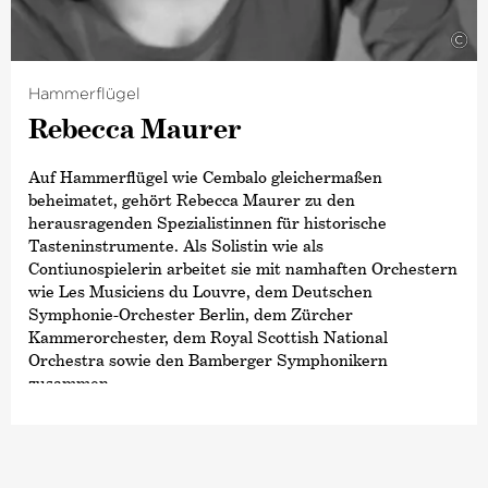
©
Hammerflügel
Rebecca Maurer
Auf Hammerflügel wie Cembalo gleichermaßen
beheimatet, gehört Rebecca Maurer zu den
herausragenden Spezialistinnen für historische
Tasteninstrumente. Als Solistin wie als
Contiunospielerin arbeitet sie mit namhaften Orchestern
wie Les Musiciens du Louvre, dem Deutschen
Symphonie-Orchester Berlin, dem Zürcher
Kammerorchester, dem Royal Scottish National
Orchestra sowie den Bamberger Symphonikern
zusammen.
2009 übernahm sie den Fortepiano-Continuopart in Sir
Roger Norringtons Einspielung der zwölf Londoner
Sinfonien von Joseph Haydn mit dem Radio-