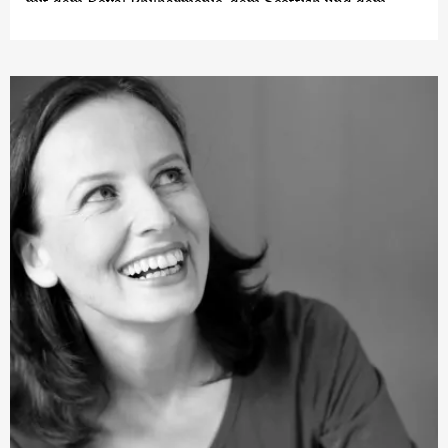
mit dem Royal Philharmonic, dem Scottish und dem
Australian Chamber Orchestra. Ihr Debüt als
professionelle Sängerin gab sie mit Händels
›Messias‹
gemeinsam mit The King’s Consort in der Londoner
Cadogan Hall sowie mit dem Britten Sinfonia und dem
Polyphony Chor im St John´s Smith Square. Zu beiden
Orchestern pflegt sie noch heute eine enge Beziehung.
In der vergangenen Saison trat Julia Doyle unter
anderem in Toronto mit Mozarts
›C-Moll-Messe‹
auf, sie
sang Vivaldis
›Juditha Triumphans‹
im Amsterdamer
Concertgebouw und gastierte im Schloss von Versailles
sowie im Theater an der Wien. Mit dem Chor des
Bayerischen Rundfunks gab sie Händels
›Occasional Oratorio‹
und mit dem Rias Kammerchor
den
›Messias‹
. Zudem war sie auf einer Europa-Tournee
mit dem Monteverdi Chor und Orchester. Erst kürzlich
veröffentlichte sie ihre erste Solo-CD mit Werken von
Purcell und gemeinsam mit dem Lautenisten Matthew
Wadsworth.