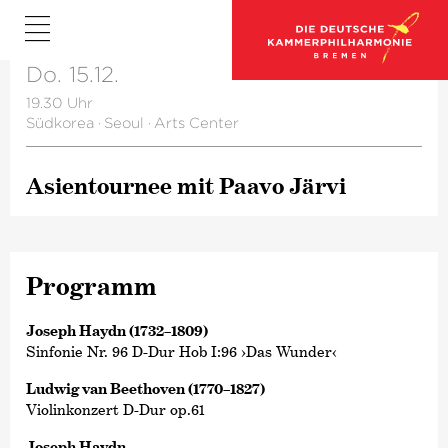
Do. 15.12.
19.30 Uhr
Südkorea
·
Seoul
·
Arts Center
Asientournee mit Paavo Järvi
Programm
Joseph Haydn (1732–1809)
Sinfonie Nr. 96 D-Dur Hob I:96 ›Das Wunder‹
Ludwig van Beethoven (1770–1827)
Violinkonzert D-Dur op.61
Joseph Haydn