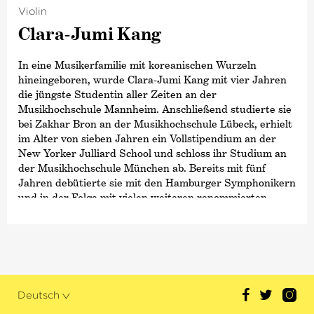
ernannt, 2019 folgte der Opus Klassik als
Violin
›Dirigent des Jahres‹
und 2024 die höchste
Clara-Jumi Kang
Auszeichnung des Landes Bremen, die Medaille für
Kunst und Wissenschaft.
In eine Musikerfamilie mit koreanischen Wurzeln
hineingeboren, wurde Clara-Jumi Kang mit vier Jahren
die jüngste Studentin aller Zeiten an der
Musikhochschule Mannheim. Anschließend studierte sie
bei Zakhar Bron an der Musikhochschule Lübeck, erhielt
im Alter von sieben Jahren ein Vollstipendium an der
New Yorker Julliard School und schloss ihr Studium an
der Musikhochschule München ab. Bereits mit fünf
Jahren debütierte sie mit den Hamburger Symphonikern
und in der Folge mit vielen weiteren renommierten
Orchestern wie dem Gewandhausorchester Leipzig, den
Warschauer Philharmonikern oder dem Kölner
Kammerorchester. Im Jahr 2012 wurde Clara-Jumi Kang
von der großen koreanischen Zeitung
›Dong-A Times‹
unter die Top 100 der »vielversprechendsten und
einflussreichsten Menschen Koreas« gewählt.
Deutsch
Zu ihren jüngsten Highlights zählen zudem ihr Debüt bei