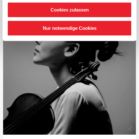
ebenfalls vielfach ausgezeichnet. Ab Herbst 2021 standen
die zwölf Londoner Sinfonien von Joseph Haydn im
Cookies zulassen
Fokus und seit 2024 die intensive Auseinandersetzung
mit den Sinfonien von Franz Schubert.
Nur notwendige Cookies
Seit Beginn der Saison 2019/2020 ist Järvi
Musikdirektor des Tonhalle-Orchesters Zürich. Zudem
ist er Gründer und Künstlerischer Leiter des Estonian
Festival Orchestras und des Pärnu Music Festivals.
Mit der Saison 2028/29 übernimmt Järvi das Amt des
Chefdirigenten und künstlerischen Beraters des London
Philharmonic Orchestra.
Als Gastdirigent tritt er regelmäßig mit bedeutenden
Orchestern wie dem Royal Concertgebouw Orchestra
Amsterdam, den Berliner Philharmonikern, der
Staatskapelle Dresden, den New York und Los Angeles
Philharmonic und dem Chicago Symphony Orchestra.
2015 wurde er von der renommierten britischen
©
Zeitschrift
›Gramophone‹
und der französischen
Zeitschrift
›Diapason‹
zum
›Künstler des Jahres‹