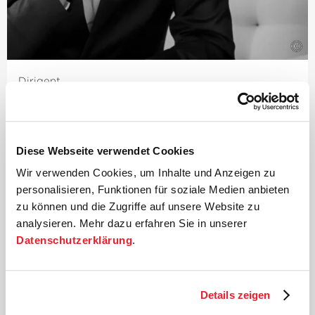
©
Dirigent
Paavo Järvi
Der estnische Dirigent und Grammy-Preisträger Paavo
Järvi ist seit 2004 Künstlerischer Leiter der Deutschen
Diese Webseite verwendet Cookies
Kammer­philharmonie Bremen.
Wir verwenden Cookies, um Inhalte und Anzeigen zu
Einer der vielen Höhepunkte dieser Zusammenarbeit
personalisieren, Funktionen für soziale Medien anbieten
waren die weltweit von Kritikern und Publikum
zu können und die Zugriffe auf unsere Website zu
gefeierten Aufführungen des Beethoven-Zyklus, für die
analysieren. Mehr dazu erfahren Sie in unserer
Järvi mit zahlreichen Preisen ausgezeichnet wurde –
Datenschutzerklärung
.
darunter der Echo Klassik
›Dirigent des Jahres‹
und der
renommierte Jahrespreis der Deutschen
Schallplattenkritik. Auf das Beethoven-Projekt folgte
eine intensive Beschäftigung mit den sinfonischen
Details zeigen
Werken Schumanns und Brahms, beide Zyklen wurden