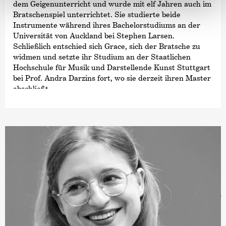
dem Geigenunterricht und wurde mit elf Jahren auch im
Bratschenspiel unterrichtet. Sie studierte beide
Instrumente während ihres Bachelorstudiums an der
Universität von Auckland bei Stephen Larsen.
Schließlich entschied sich Grace, sich der Bratsche zu
widmen und setzte ihr Studium an der Staatlichen
Hochschule für Musik und Darstellende Kunst Stuttgart
bei Prof. Andra Darzins fort, wo sie derzeit ihren Master
abschließt.
Grace erhielt eine umfassende musikalische Ausbildung,
die Kammermusik, Orchester und auch Solospiel
umfasste. Da Kammermusik eine ihrer Leidenschaften
ist, hat sie in verschiedenen und bei wichtigen
Wettbewerben ausgezeichneten Ensembles mitgewirkt
und ist derzeit Mitglied des NERIDA Quartetts. Zudem
ist Grace als Solistin Preisträgerin des New Zealand
National Concerto Competition sowie des Gisborne
International Music Competition. Zu Graces
Orchestererfahrungen gehören das New Zealand
Symphony Orchestra, das National Youth Orchestra
sowie das Schleswig-Holstein Festival Orchestra.