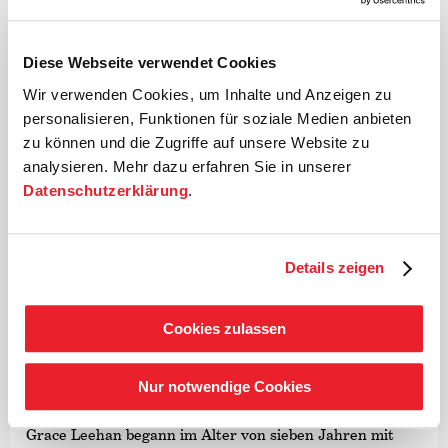
auftritt und bereits mehrere internationale
Auszeichnungen erhielt, unter anderem beim Boris-
Pergamenschikow-Wettbewerb Berlin und bei der
Diese Webseite verwendet Cookies
Orpheus Swiss Chamber Music Competition. Auch als
Wir verwenden Cookies, um Inhalte und Anzeigen zu
Solistin ist sie mehrfach prämiert worden, zuletzt war
sie Finalistin des Deutschen Musikwettbewerbs 2022 in
personalisieren, Funktionen für soziale Medien anbieten
der Kategorie
›Violine solo‹
und wurde mit einem
zu können und die Zugriffe auf unsere Website zu
Stipendium und einem Sonderpreis der Deutschen
analysieren. Mehr dazu erfahren Sie in unserer
Stiftung Musikleben ausgezeichnet. Seit einigen Jahren
Datenschutzerklärung
.
engagiert sich die Musikerin außerdem für Live Music
Now e.V. in Freiburg und Berlin.
Details zeigen
©
Cookies zulassen
Viola
Grace Leehan
Nur notwendige Cookies
Grace Leehan begann im Alter von sieben Jahren mit