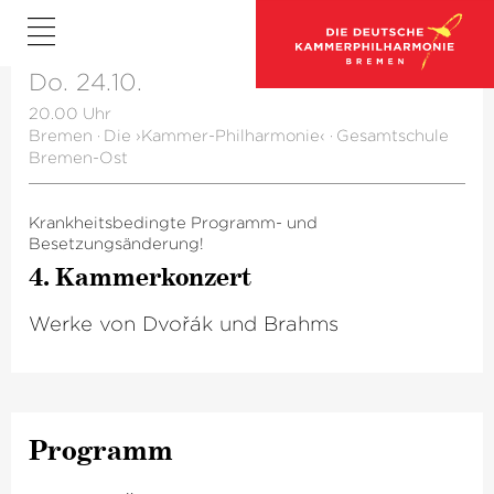
Do. 24.10.
20.00 Uhr
Bremen
·
Die ›Kammer-Philharmonie‹
·
Gesamtschule
Bremen-Ost
Krankheitsbedingte Programm- und
Besetzungsänderung!
4. Kammerkonzert
Werke von Dvořák und Brahms
Programm