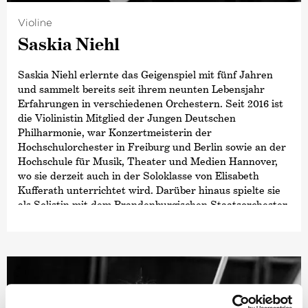
Violine
Saskia Niehl
Saskia Niehl erlernte das Geigenspiel mit fünf Jahren
und sammelt bereits seit ihrem neunten Lebensjahr
Erfahrungen in verschiedenen Orchestern. Seit 2016 ist
die Violinistin Mitglied der Jungen Deutschen
Philharmonie, war Konzertmeisterin der
Hochschulorchester in Freiburg und Berlin sowie an der
Hochschule für Musik, Theater und Medien Hannover,
wo sie derzeit auch in der Soloklasse von Elisabeth
Kufferath unterrichtet wird. Darüber hinaus spielte sie
als Solistin mit dem Brandenburgischen Staatsorchester
Frankfurt (Oder) und als Aushilfe bei vielen weiteren
Orchestern wie der Kammerakademie Potsdam oder der
Camerata Hamburg.
Als leidenschaftliche Kammermusikerin ist die Geigerin
seit 2018 Mitglied des NERIDA Quartetts, mit dem sie
regelmäßig in verschiedenen europäischen Ländern