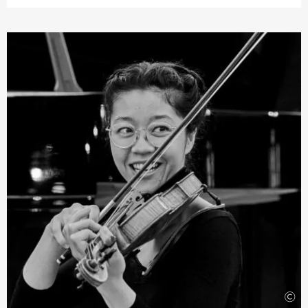
Auch als Solist führte der junge Geiger bereits viele
Konzerte auf, etwa mit dem Cape Town Philharmonic
Orchestra, dem Johannesburg Symphony Orchestra und
dem Kwazulu-Natal Philharmonic Orchestra in
Südafrika. Erst kürzlich gewann Jeffrey Armstrong den
Ersten Preis beim UNISA National Music Competition,
auf den eine Aufführung und Aufnahme mit dem
Johannesburg Philharmonic Orchestra folgten. Als
Kammermusiker tritt er unter anderem regelmäßig als
Gast beim Wye Valley Music Festival in England auf.
Daneben ist der Violinist an weiteren Projekten beteiligt,
darunter an dem von ihm mitgegründeten Cape
Chamber Music Collective oder dem musikalischen
Bildungsprojekt
›ARCO-Projekt‹
für benachteiligte
Kinder in Soweto, Johannesburg.
©