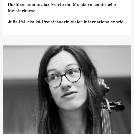
Darüber hinaus absolvierte die Musikerin zahlreiche
Meisterkurse.
Julia Pałęcka ist Preisträgerin vieler internationaler wie
nationaler Viola- und Kammermusikwettbewerbe und
spielte bei internationalen Musikfestivals, darunter beim
IMS Prussia Cove, bei der Accademia Musicale Chigiana,
dem Zermatt Festival und Manchester Music Festival
sowie vielen weiteren. Dabei arbeitete sie mit vielen
prominenten Musikern zusammen, unter anderem mit
Bruno Giuranna, Kim Kashkashian, Miguel da Silva,
Philip Setzer, Sergey Malov, Lukas Hagen, Noah Bendix-
Balgley und Wolfgang Böttcher. Außerdem konzertierte
die Bratschistin bereits in den großen Konzerthäusern
wie der Berliner und Warschauer Philharmonie, dem
Konzerthaus Berlin, Elbphilharmonie Hamburg, der
Suntory Hall in Tokio, der Forbidden City Concert Hall in
Peking und anderen. Von 2021 bis 2023 war sie Mitglied
der Kurt-Sanderling-Akademie des
Konzerthausorchesters Berlin.