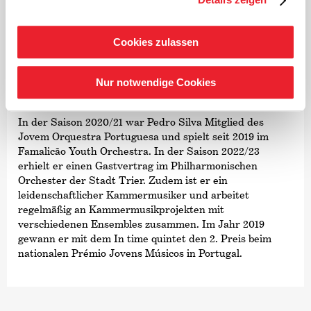
Masterstudium bei Guilhaume Santana an der
Hochschule für Musik Saar abschließt, mit
verschiedenen Orchestern und Ensembles zusammen,
Cookies zulassen
darunter mit dem Orchestre de Chambre de Luxemburg,
dem Staatstheater Saarbrücken, dem Orquestra do
Norte, dem Orquestra Clássica do Centro, den
Nur notwendige Cookies
Mannheimer Philharmonikern und weiteren.
In der Saison 2020/21 war Pedro Silva Mitglied des
Jovem Orquestra Portuguesa und spielt seit 2019 im
Famalicão Youth Orchestra. In der Saison 2022/23
erhielt er einen Gastvertrag im Philharmonischen
Orchester der Stadt Trier. Zudem ist er ein
leidenschaftlicher Kammermusiker und arbeitet
regelmäßig an Kammermusikprojekten mit
verschiedenen Ensembles zusammen. Im Jahr 2019
gewann er mit dem In time quintet den 2. Preis beim
nationalen Prémio Jovens Músicos in Portugal.