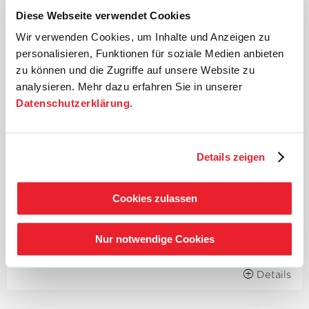
Miriam Kutrowatz
Papagena
Diese Webseite verwendet Cookies
Äneas Humm
Papageno
Wir verwenden Cookies, um Inhalte und Anzeigen zu
Manuel Winckhler
Sarastro
personalisieren, Funktionen für soziale Medien anbieten
Andreas Conrad
Monostatos
zu können und die Zugriffe auf unsere Website zu
Silja Aalto
Erste Dame
analysieren. Mehr dazu erfahren Sie in unserer
Iris van Wijnen
Zweite Dame
Datenschutzerklärung
.
Marie Seidler
Dritte Dame
Marcell Bakonyi
Sprecher, Zweiter Geharnischter
Maximilian Fieth
Zweiter Priester
Martin Logar
Erster Geharnischter
Details zeigen
Solisten der St. Florianer Sängerknaben
Drei
Knaben
Cookies zulassen
Chorwerk Ruhr
Michael Alber
Einstudierung
Romain Gilbert
Regie
Nur notwendige Cookies
Hervé Gary
Lichtdesign
Details