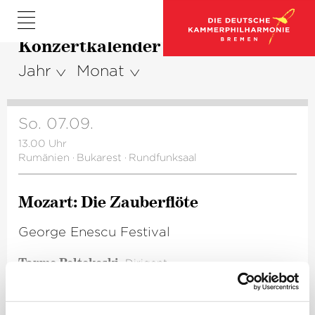
Konzertkalender
Jahr
Monat
So. 07.09.
13.00 Uhr
Rumänien
·
Bukarest
·
Rundfunksaal
Mozart: Die Zauberflöte
George Enescu Festival
Tarmo Peltokoski
Dirigent
Mauro Peter
Tamino
Elsa Dreisig
Pamina
Kathryn Lewek
Königin der Nacht