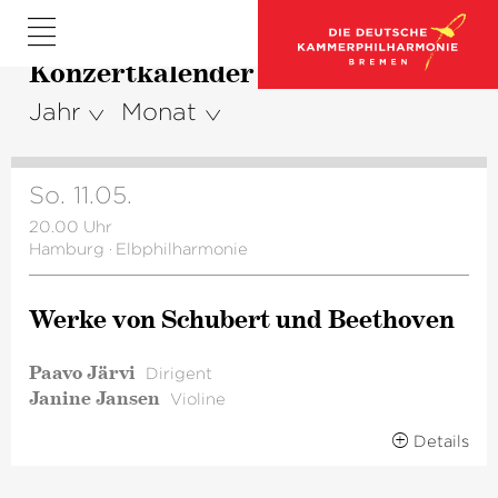
Konzertkalender
Jahr
Monat
So. 11.05.
20.00 Uhr
Hamburg
·
Elbphilharmonie
Werke von Schubert und Beethoven
Paavo Järvi
Dirigent
Janine Jansen
Violine
Details