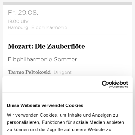
Fr. 29.08.
19.00 Uhr
Hamburg
·
Elbphilharmonie
Mozart: Die Zauberflöte
Elbphilharmonie Sommer
Tarmo Peltokoski
Dirigent
Romain Gilbert
Regie
Mauro Peter
Tamino
Elsa Dreisig
Pamina
Kathryn Lewek
Königin der Nacht
Diese Webseite verwendet Cookies
Miriam Kutrowatz
Papagena
Äneas Humm
Papageno
Wir verwenden Cookies, um Inhalte und Anzeigen zu
Manuel Winckhler
Sarastro
personalisieren, Funktionen für soziale Medien anbieten
Andreas Conrad
Monostatos
zu können und die Zugriffe auf unsere Website zu
Silja Aalto
Erste Dame