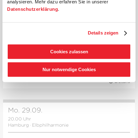
analysieren. Mehr dazu erfahren Sie in unserer
Iris van Wijnen
Zweite Dame
Datenschutzerklärung
.
Marie Seidler
Dritte Dame
Marcell Bakonyi
Sprecher, Zweiter Geharnischter
Maximilian Fieth
Zweiter Priester
Details zeigen
Martin Logar
Erster Geharnischter
Solisten der St. Florianer Sängerknaben
Drei
Knaben
Cookies zulassen
Chorwerk Ruhr
Michael Alber
Einstudierung
Hervé Gary
Nur notwendige Cookies
Lichtdesign
Details
Mo. 29.09.
20.00 Uhr
Hamburg
·
Elbphilharmonie