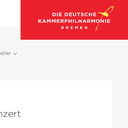
stler
zert