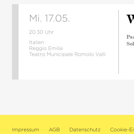
W
Mi. 17.05.
20.30 Uhr
Pa
Italien
So
Reggio Emilia
Teatro Municipale Romolo Valli
Impressum
AGB
Datenschutz
Cookie-Ei