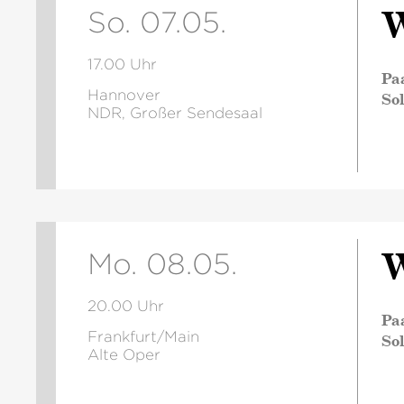
W
So. 07.05.
17.00 Uhr
Pa
Hannover
So
NDR, Großer Sendesaal
W
Mo. 08.05.
20.00 Uhr
Pa
Frankfurt/Main
So
Alte Oper