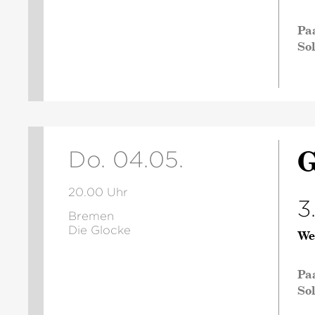
Pa
So
G
Do. 04.05.
20.00 Uhr
3
Bremen
Die Glocke
We
Pa
So