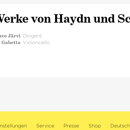
erke von Haydn und 
avo Järvi
Dirigent
l Gabetta
Violoncello
nstellungen
Service
Presse
Shop
Deutsch