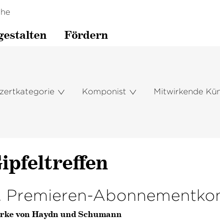
che
gestalten
Fördern
zertkategorie
Komponist
Mitwirkende Kün
ipfeltreffen
. Premieren-Abonnementkon
rke von Haydn und Schumann