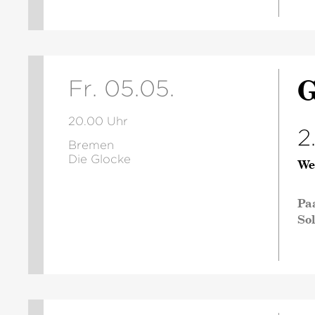
G
Fr. 05.05.
20.00 Uhr
2
Bremen
Die Glocke
We
Pa
So