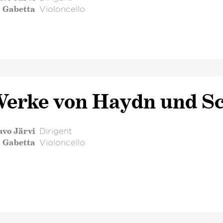
l Gabetta
Violoncello
erke von Haydn und 
avo Järvi
Dirigent
l Gabetta
Violoncello