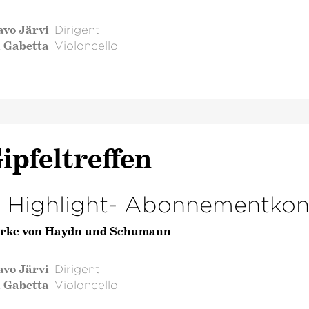
avo Järvi
Dirigent
l Gabetta
Violoncello
ipfeltreffen
. Highlight- Abonnementkon
rke von Haydn und Schumann
avo Järvi
Dirigent
l Gabetta
Violoncello