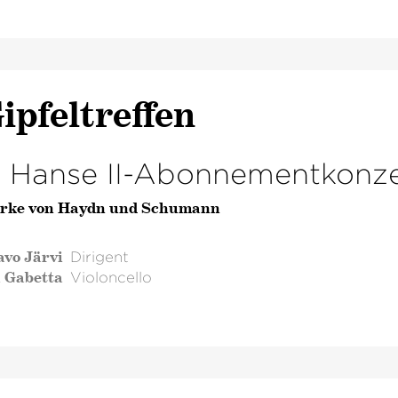
ipfeltreffen
. Hanse II-Abonnementkonze
rke von Haydn und Schumann
avo Järvi
Dirigent
l Gabetta
Violoncello