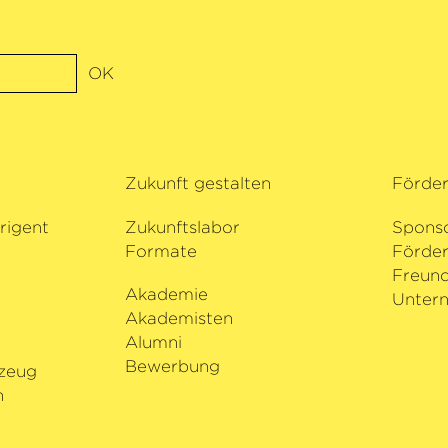
OK
Zukunft gestalten
Förde
rigent
Zukunftslabor
Spons
Formate
Förder
i
Freund
Akademie
Untern
Akademisten
Alumni
Bewerbung
zeug
n