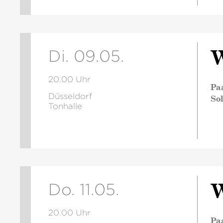
W
Di. 09.05.
20.00 Uhr
Pa
Düsseldorf
So
Tonhalle
W
Do. 11.05.
20.00 Uhr
Pa