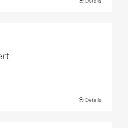
Details
rt
Details