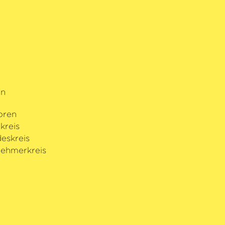
rn
oren
kreis
eskreis
ehmerkreis