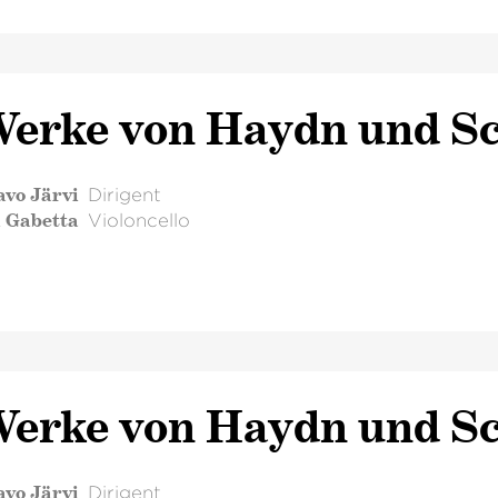
erke von Haydn und 
avo Järvi
Dirigent
l Gabetta
Violoncello
erke von Haydn und 
avo Järvi
Dirigent