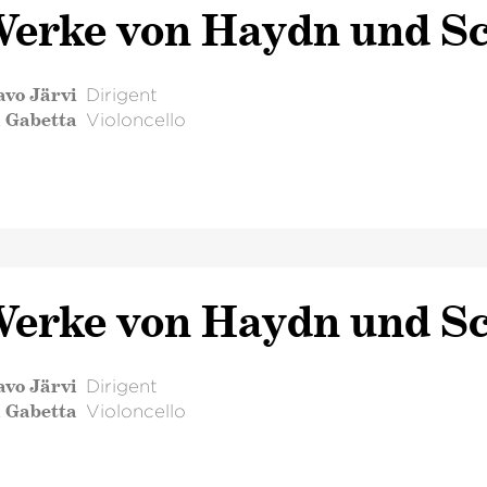
erke von Haydn und 
avo Järvi
Dirigent
l Gabetta
Violoncello
erke von Haydn und 
avo Järvi
Dirigent
l Gabetta
Violoncello