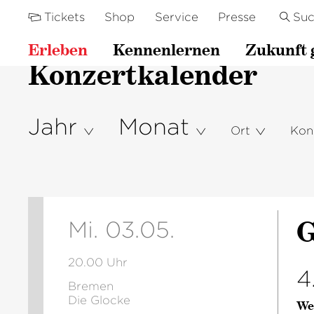
Tickets
Shop
Service
Presse
Su
Erleben
Kennenlernen
Zukunft 
Konzertkalender
Jahr
Monat
Ort
Kon
G
Mi. 03.05.
20.00 Uhr
4
Bremen
Die Glocke
We