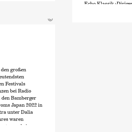
Echo Klassik
›Dirige
Jahrespreis der Deut
Beethoven-Projekt fo
©
den sinfonischen We
Zyklen wurden ebenfa
Herbst 2021 standen 
Joseph Haydn im Foku
Auseinandersetzung 
Schubert.
i den großen
Seit Beginn der Sais
deutendsten
des Tonhalle-Orchest
n Festivals
und Künstlerischer L
nzen bei Radio
Orchestras und des P
d den Bamberger
roms Japan 2022 in
Mit der Saison 2028
ra unter Dalia
Chefdirigenten und k
hres waren
Philharmonic Orches
ester und eine