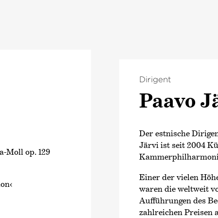
Dirigent
Paavo J
Der estnische Dirig
Järvi ist seit 2004 K
a-Moll op. 129
Kammer­philharmoni
Einer der vielen Hö
don‹
waren die weltweit v
Aufführungen des Bee
zahlreichen Preisen 