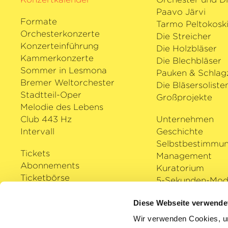
gebürtige Argentinierin vielfach ausge
Paavo Järvi
mit dem Herbert-von-Karajan-Preis be
Formate
Tarmo Peltokosk
Osterfestspielen oder dem Opus Klassi
Orchesterkonzerte
Die Streicher
›Instrumentalistin des Jahres‹
. Zu Beg
Konzerteinführung
Die Holzbläser
erhielt Sol Gabetta den angesehenen 
Kammerkonzerte
Die Blechbläser
Kulturpreis.
Sommer in Lesmona
Pauken & Schlag
Bremer Weltorchester
Die Bläsersoliste
Stadtteil-Oper
Großprojekte
Melodie des Lebens
Club 443 Hz
Unternehmen
Intervall
Geschichte
Selbstbestimmu
Tickets
Management
Abonnements
Kuratorium
Ticketbörse
5-Sekunden-Mode
Veranstaltungsorte
Auszeichnungen
Diese Webseite verwende
Karriere
Klassik Cloud
Wir verwenden Cookies, um
Shop