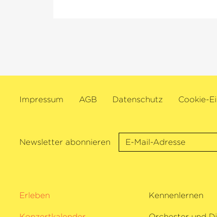
Europatournee mit dem Oslo Philharm
beide unter der Leitung von Klaus Mäk
gibt die Cellistin unter anderem Konze
Staatskapelle Berlin und Edward Gard
Deutschen Symphonie-Orchester Berli
de Paris und geht mit Paavo Järvi und
Kammer­philharmonie Bremen, mit der 
langjährige Zusammenarbeit verbindet
Impressum
AGB
Datenschutz
Cookie-Ei
Als engagierte Verfechterin neuer Kom
Instrument führte Sol Gabetta zudem 
ein speziell für sie geschaffenes Cellok
Francisco Coll auf. Jüngste Highlights 
Newsletter abonnieren
kammermusikalischen Projekte waren
mit Isabelle Faust und Alexander Meln
mit Bertrand Chamayou sowie Auftritt
Bezuidenhout und Francesco Piemonte
Erleben
Kennenlernen
Festival und bei der Schubertiade. Für
herausragenden künstlerischen Leistu
Konzertkalender
Orchester und Di