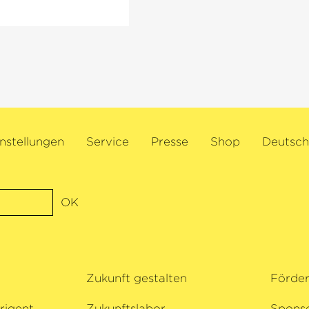
Als Gastdirigent trit
onic Orchestra,
Orchestern wie dem 
elä. In diesem Jahr
Amsterdam, den Berl
rte mit der
Staatskapelle Dresd
ner, dem
Philharmonic und d
n, dem Orchestre
2015 wurde er von d
 der Deutschen
Zeitschrift
›Gramoph
sie eine
Zeitschrift
›Diapason
, auf Tournee.
ernannt, 2019 folgte 
nstellungen
Service
Presse
Shop
Deutsch
positionen für ihr
›Dirigent des Jahres‹
bei Radio France
des Landes Bremen, d
onzert von
Wissenschaft.
ihrer
OK
 etwa Trioabende
ikov, eine Tournee
e mit Kristian
si beim Gstaad
Zukunft gestalten
Förde
 ihre
ngen wurde die
rigent
Zukunftslabor
Spons