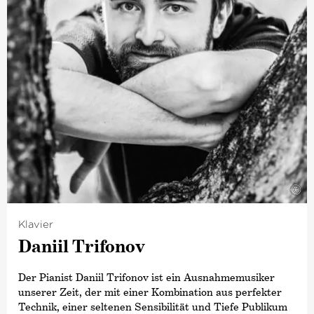
Hochschule der Künste studierte sie Violine bei Rudolf
Koelman. Hier begann sie auch mit ihrer Ausbildung zur
Dirigentin bei Constantin Trinks, Johannes Schlaefli und
Ulrich Windfuhr und besuchte eine Reihe von
Meisterkursen, u. a. bei Bernard Haitink, Michael Tilson
Thomas, David Zinman, Paavo Järvi, Neeme Järvi oder
Marin Alsop. Nach ihrem Abschluss in Zürich erwarb sie
einen Master in Dirigieren bei Alan Gilbert an der
Juilliard School in New York.
©
Klavier
Daniil Trifonov
Der Pianist Daniil Trifonov ist ein Ausnahmemusiker
unserer Zeit, der mit einer Kombination aus perfekter
Technik, einer seltenen Sensibilität und Tiefe Publikum