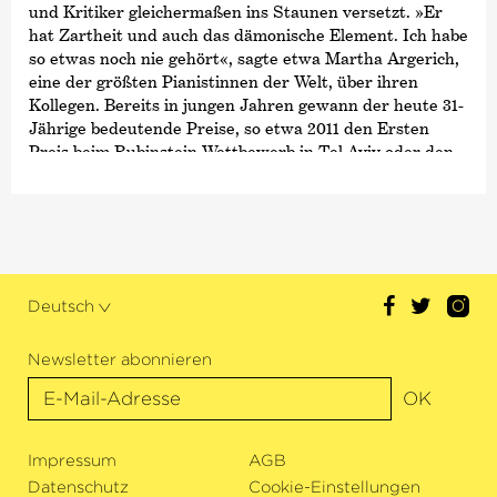
und Kritiker gleichermaßen ins Staunen versetzt. »Er
hat Zartheit und auch das dämonische Element. Ich habe
so etwas noch nie gehört«, sagte etwa Martha Argerich,
eine der größten Pianistinnen der Welt, über ihren
Kollegen. Bereits in jungen Jahren gewann der heute 31-
Jährige bedeutende Preise, so etwa 2011 den Ersten
Preis beim Rubinstein-Wettbewerb in Tel Aviv oder den
›Grand Prix‹
beim Tschaikowsky-Wettbewerb in Moskau.
2013 gab Daniil Trifonov ein vielbeachtetes Konzert in
der New Yorker Carnegie Hall, dessen Konzertmitschnitt
von der Deutschen Grammophon veröffentlicht wurde.
Im Jahr 2016 wurde Trifonov zum ›Gramophone’s Artist
of the Year‹ ernannt und 2018 erhielt er für sein Liszt-
Deutsch
Album
›Transcedental‹
den Grammy Award. Im Oktober
2021 veröffentlichte Trifonov bei der Deutschen
Newsletter abonnieren
Grammophon das Bach-Doppelalbum
›The Art of Life‹
,
das neben
›Die Kunst der Fuge‹
ebenso Kompositionen
OK
der Söhne Johann Sebastian Bachs und gemeinsame
Lieblingstücke der Familie enthält.
Impressum
AGB
Daniil Trifonov arbeitet regelmäßig mit den
Datenschutz
Cookie-Einstellungen
bedeutendsten internationalen Orchestern und