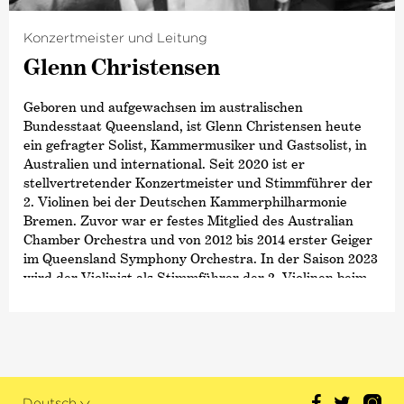
Konzertmeister und Leitung
Glenn Christensen
Geboren und aufgewachsen im australischen
Bundesstaat Queensland, ist Glenn Christensen heute
ein gefragter Solist, Kammermusiker und Gastsolist, in
Australien und international. Seit 2020 ist er
stellvertretender Konzertmeister und Stimmführer der
2. Violinen bei der Deutschen Kammer­philharmonie
Bremen. Zuvor war er festes Mitglied des Australian
Chamber Orchestra und von 2012 bis 2014 erster Geiger
im Queensland Symphony Orchestra. In der Saison 2023
wird der Violinist als Stimmführer der 2. Violinen beim
Symphonieorchester des Bayerischen Rundfunks und als
stellvertretender Konzertmeister des Queensland
Symphony Orchestra zu Gast sein.
Auch als Solist ist Glenn Christensen mehrfach mit der
Deutschen Kammer­philharmonie Bremen, dem
Deutsch