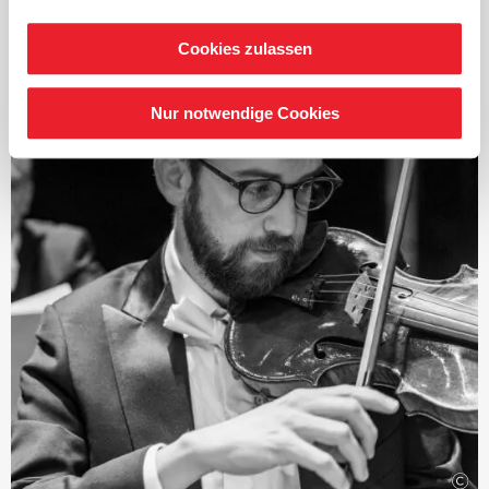
enorm weiten musikalischen Horizont aus. Dabei sind
seine intensiven Interpretationen teilweise durchaus
Cookies zulassen
ungewöhnlich. Für seine Kompositionen ist die
Verschmelzung von klassischer und orientalischer Musik
mit dem Jazz kennzeichnend.
Nur notwendige Cookies
Fazıl Say ist Gewinner des internationalen Wettbewerbs
›Young Concert Artists‹
in New York. Er spielte mit
sämtlichen renommierten amerikanischen und
europäischen Orchestern und zahlreichen großen
Dirigenten zusammen und interpretierte dabei ein
breites Repertoire mit Werken von Johann Sebastian
Bach über die Klassik und Romantik bis zur
zeitgenössischen Musik, eingeschlossen seine eigenen
Kompositionen für Klavier.
Er war
›artist in residence‹
u.a. am Konzerthaus
Dortmund, am Konzerthaus Berlin, beim Schleswig-
Holstein-Festival, bei den Hamburger Elbphilharmonie-
Konzerten und am Pariser Théâtre des Champs-Élysées.
©