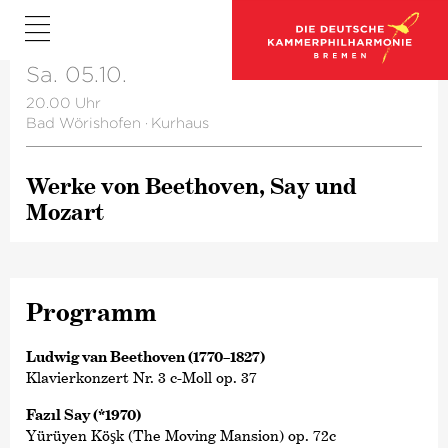
Sa. 05.10.
20.00 Uhr
Bad Wörishofen
·
Kurhaus
Werke von Beethoven, Say und
Mozart
Programm
Ludwig van Beethoven (1770–1827)
Klavierkonzert Nr. 3 c-Moll op. 37
Fazıl Say (*1970)
Yürüyen Köşk (The Moving Mansion) op. 72c