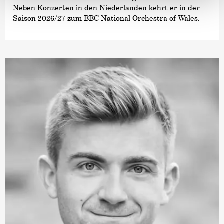
Neben Konzerten in den Niederlanden kehrt er in der
Saison 2026/27 zum BBC National Orchestra of Wales,
zum Luzerner Sinfonieorchester, zur Osaka Philharmonic
und zum Kioi Hall Chamber Orchestra zurück.
Außerdem gibt er sein Debüt bei der Tampere
Philharmonic, dem Orchestra della Svizzera italiana,
dem Norwegian Radio Orchestra und der Warschauer
Philharmonie.
Zu den Höhepunkten der vergangenen drei Spielzeiten
zählen Debüts beim Rundfunk-Sinfonieorchester Berlin,
beim WDR Sinfonieorchester und bei der NDR
Radiophilharmonie sowie Wiedereinladungen zum
Symphonieorchester des Bayerischen Rundfunks, zum
London Symphony Orchestra, zum Finnish Radio
Symphony Orchestra, zum Gürzenich-Orchester Köln,
zum Orchestre Philharmonique du Luxembourg, zum
Musikkollegium Winterthur und zur Deutschen
Kammer­philharmonie Bremen.
Sein Nordamerika-Debüt gab Duncan Ward 2022 an der
Metropolitan Opera mit einer Aufführung von