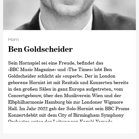
›Die Zauberflöte‹
.
Zu seinen jüngsten Opernproduktionen zählen
©
›Ein Mittsommernachtstraum‹
am Opernhaus Zürich,
›The Turn of the Screw‹
an der English National Opera,
›Così fan tutte ‹
an der Opéra National de Lyon,
Horn
›Tod in Venedig‹
an der Staatsoper Stuttgart,
Ben Goldscheider
›Peter Grimes‹
an der Oper Köln sowie
›Bluthochzeit‹
an
der Oper Frankfurt.
Sein Hornspiel sei eine Freude, befindet das
Duncan Wards Leidenschaft für ein breit gefächertes
›BBC Music Magazine‹
und
›The Times‹
lobt Ben
Repertoire führte zu einer Zusammenarbeit mit
Goldscheider schlicht als »superb«. Der in London
führenden Spezialensembles – von Les Siècles und dem
geborene Hornist ist mit Rezitals und Konzerten bereits
Balthasar Neumann Orchestra bis hin zum Ensemble
in den großen Sälen in ganz Europa aufgetreten, vom
Modern und zum Ensemble intercontemporain. Im
Concertgebouw, über den Musikverein Wien und der
Rahmen seiner gemeinnützigen Tätigkeit in Europa und
Elbphilharmonie Hamburg bis zur Londoner Wigmore
Asien studierte er zudem indische klassische Musik bei
Hall. Im Jahr 2022 gab der Solo-Hornist sein BBC Proms
Ravi Shankar.
Konzertdebüt mit dem City of Birmingham Symphony
Orchestra unter der Leitung von Kazuki Yamada.
Darüber hinaus war er als Solist etwa beim Mozarteum
Orchester Salzburg, der Britten Sinfonia, dem Royal