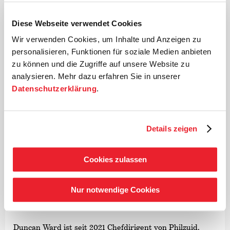
Diese Webseite verwendet Cookies
Wir verwenden Cookies, um Inhalte und Anzeigen zu
personalisieren, Funktionen für soziale Medien anbieten
zu können und die Zugriffe auf unsere Website zu
analysieren. Mehr dazu erfahren Sie in unserer
©
Datenschutzerklärung
.
Dirigent
Duncan Ward
Details zeigen
In den letzten Jahren hat sich Duncan Ward als einer
Cookies zulassen
der spannendsten und vielseitigsten Dirigenten seiner
Generation etabliert, dessen lebendige Interpretationen
des klassischen Repertoires ebenso gelobt werden wie
Nur notwendige Cookies
seine Interpretationen von Meisterwerken des 20.
Jahrhunderts.
Duncan Ward ist seit 2021 Chefdirigent von Philzuid.