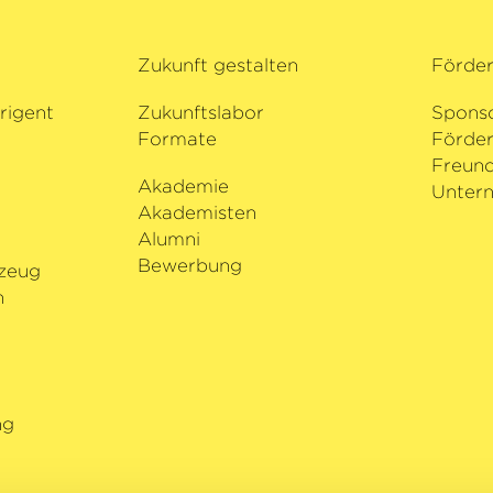
bei der Kritik große
unmöglich schien«, sc
Zukunft gestalten
Förde
›Sonntagszeitung‹
un
stellt fest: »ein gran
rigent
Zukunftslabor
Spons
Formate
Förder
i
Freund
Akademie
Untern
Akademisten
Alumni
Bewerbung
zeug
n
ng