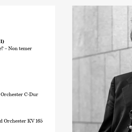
1)
te? – Non temer
 Orchester C-Dur
nd Orchester KV 165