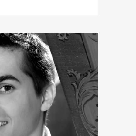
h auftritt. Gemeinsam mit seinem
ei CDs mit Werken von Johann
e Antonio
zeiten‹
eingespielt, bei denen er auch
ung hatte.
ster luden ihn mehrmals das
 Europe (u. a. für eine Tournee mit
e Camerata Academica Salzburg und
rlin ein. Als Solist trat er mit der
Music unter Christopher Hogwood,
 unter Martin Haselböck und dem
s-Elysées unter Philippe
ichen Ausdrucksvielfalt der
die Barockvioline für Daniel Sepec
ng. So ist er regelmäßig als
 Balthasar-Neumann-Ensembles zu