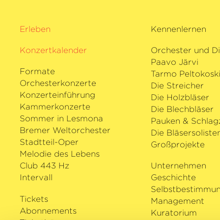
Erleben
Kennenlernen
Konzertkalender
Orchester und Di
Paavo Järvi
Formate
Tarmo Peltokosk
Orchesterkonzerte
Die Streicher
Konzerteinführung
Die Holzbläser
Kammerkonzerte
Die Blechbläser
Sommer in Lesmona
Pauken & Schlag
Bremer Weltorchester
Die Bläsersoliste
Stadtteil-Oper
Großprojekte
Melodie des Lebens
Club 443 Hz
Unternehmen
Intervall
Geschichte
Selbstbestimmu
Tickets
Management
Abonnements
Kuratorium