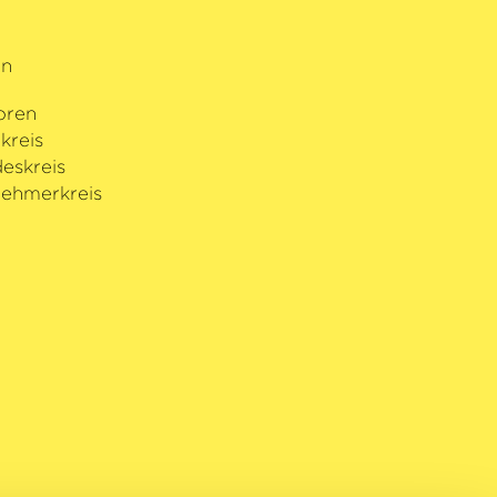
 Anerkennung: »er kann, was
hreibt beispielsweise die
rn
d die
›Thüringische Landeszeitung‹
dioser Cembalist«.
oren
kreis
eskreis
ehmerkreis