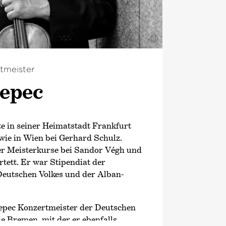
©
tmeister
Sepec
te in seiner Heimatstadt Frankfurt
owie in Wien bei Gerhard Schulz.
er Meisterkurse bei Sandor Végh und
ett. Er war Stipendiat der
Deutschen Volkes und der Alban-
 Sepec Konzertmeister der Deutschen
 Bremen, mit der er ebenfalls