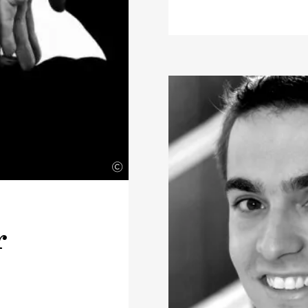
regelmäßig solistisc
Orchester hat er zw
Sebastian Bach sowi
Vivaldis
›Vier Jahres
die musikalische Leit
Als Gast-Konzertmei
Chamber Orchestra of
Claudio Abbado), di
das Ensemble Oriol Be
©
Academy of Ancient 
der Wiener Akademie
Orchestre des Champ
Herreweghe auf.
r
Angezogen von der re
Barockmusik gewann 
zunehmend an Bedeutu
Konzertmeister des