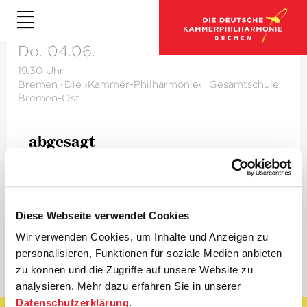
Do. 04.06.
19.30 Uhr
Bremen
·
Die ›Kammer-Philharmonie‹
·
Gesamtschule
Bremen-Ost
– abgesagt –
Club 443 Hz
Ein Projekt aus dem Zukunftslabor
Diese Webseite verwendet Cookies
Weitere Informationen bezüglich eines möglichen
Nachholtermins folgen.
Wir verwenden Cookies, um Inhalte und Anzeigen zu
personalisieren, Funktionen für soziale Medien anbieten
zu können und die Zugriffe auf unsere Website zu
analysieren. Mehr dazu erfahren Sie in unserer
Datenschutzerklärung
.