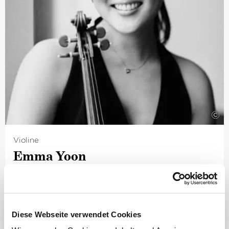
©
Violine
Emma Yoon
Aus Neuseeland stammend, begann Emma Yoon ihr
Studium zunächst bei Stephen Larsen an der University
of Canterbury in Christchurch. Ihr Master- und
Konzertexamen absolvierte sie im Anschluss bei
Diese Webseite verwendet Cookies
Professor Elisabeth Kufferath an der Hochschule für