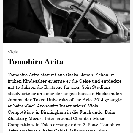
Konzertmeisterin in Ensembles wie der Kammer­
philharmonie Landshut, Musica Assoluta und der
Camerata Hamburg.
Darüber hinaus absolvierte sie ein Praktikum bei der
NDR Radiophilharmonie Hannover und spielte als
©
Stimmführerin in Ensembles wie der Kammer­
philharmonie Landshut und der Camerata Hamburg.
Viola
Seit 2018 ist Emma Yoon zudem Mitglied des Estonian
Festival Orchestra, das mit Paavo Järvi beim Pärnu
Tomohiro Arita
Music Festival in Estland arbeitet.
Tomohiro Arita stammt aus Osaka, Japan. Schon im
frühen Kindesalter erlernte er die Geige und entdeckte
mit 15 Jahren die Bratsche für sich. Sein Studium
absolvierte er an einer der angesehensten Hochschulen
Japans, der Tokyo University of the Arts. 2014 gelangte
er beim ›Cecil Aronowitz International Viola
Competition‹ in Birmingham in die Finalrunde. Beim
›Salzburg Mozart International Chamber Music
Competition‹ in Tokio errang er den 2. Platz. Tomohiro
Arita spielte u.a. beim Geidai Philharmonia, dem