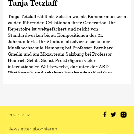
Tanja Tetzlaff
Tanja Tetzlaff zählt als Solistin wie als Kammermusikerin
zu den führenden Cellistinnen ihrer Generation. Ihr
Repertoire ist weitgefächert und reicht von
Standardwerken bis zu Kompositionen des 21.
Jahrhunderts. Ihr Studium absolvierte sie an der
Musikhochschule Hamburg bei Professor Bernhard
Gmelin und am Mozarteum Salzburg bei Professor
Heinrich Schiff. Sie ist Preisträgerin vieler
internationaler Wettbewerbe, darunter der ARD-
Wettbewerb, und arbeitete bereits mit zahlreichen
renommierten Orchestern, u. a. dem Tonhalle-Orchester
Zürich, dem Orchestre de Paris oder dem Cincinnati
Symphony Orchestra sowie mit namhaften Dirigenten
wie Lorin Maazel, Daniel Harding oder Vladimir
Ashkenazy. Für das Label Neos spielte sie mit der
Deutschen Kammer­philharmonie Bremen die
Deutsch
Cellokonzerte von Wolfgang Rihm und Ernst Toch ein.
In der vergangenen Saison trat Tanja Tetzlaff u. a. mit
Newsletter abonnieren