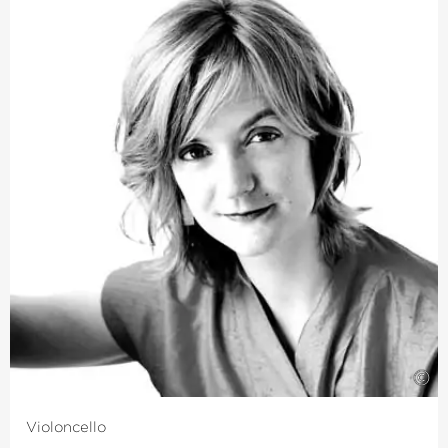
Homayoun Shajarian. Auch nach seiner Akademiezeit ist
der Absolvent intensiv an verschiedenen Projekten der
Deutschen Kammer­philharmonie Bremen beteiligt.
Darüber hinaus widmet er sich dem Dirigieren, etwa als
Leiter des Projektorchester Bremen, und der
Kammermusik. Neben seinen Tätigkeiten in
unterschiedlichen Ensembles gründete Leander
Kippenberg Ende 2018, unter anderem mit seinem
Akademie-Kollegen Tomohiro Arita, das NEOS
Ensemble, das regelmäßig in Bremen und weiteren
Städten auftritt. Zudem organisiert der Cellist mit
wachsendem Interesse eigene Konzerte.
©
Violoncello