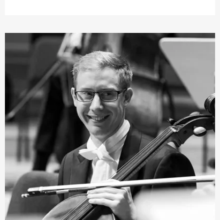
Birmingham Conservatoire String Orchestra und trat bei
verschiedenen Festivals wie dem berühmten Schweizer
Verbier Festival in Luzern oder dem
›Le pont Music Festival‹
in Japan auf.