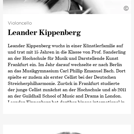
©
Violoncello
Leander Kippenberg
Leander Kippenberg wuchs in einer Künstlerfamilie auf
und trat mit 15 Jahren in die Klasse von Prof. Sanderling
an der Hochschule für Musik und Darstellende Kunst
Frankfurt ein. Im Jahr darauf wechselte er nach Berlin
an das Musikgymnasium Carl Phillip Emanuel Bach. Dort
spielte er zudem als erster Cellist bei der Deutschen
Streicherphilharmonie. Zurück in Frankfurt studierte
der junge Cellist zunächst an der Hochschule und ab 2011
an der Guildhall School of Music and Drama in London.
Leander Kippenberg hat darüber hinaus international in
vielen Orchestern, Quartetten und Duos gespielt. Seine
Konzerttouren und Solokonzerte führten ihn unter
anderem in die Tonhalle Zürich, den Sendesaal Bremen
oder die Barbican Hall in London. 2023 unternimmt er
eine Europa-Tournee mit dem iranischen Sänger