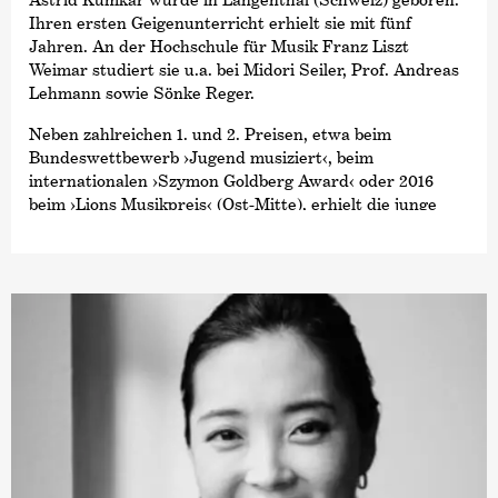
Ihren ersten Geigenunterricht erhielt sie mit fünf
Jahren. An der Hochschule für Musik Franz Liszt
Weimar studiert sie u.a. bei Midori Seiler, Prof. Andreas
Lehmann sowie Sönke Reger.
Neben zahlreichen 1. und 2. Preisen, etwa beim
Bundeswettbewerb
›Jugend musiziert‹
, beim
internationalen
›Szymon Goldberg Award‹
oder 2016
beim
›Lions Musikpreis‹
(Ost-Mitte), erhielt die junge
Violinistin ein Stipendium der Konrad-Adenauer-
Stiftung. Sie war außerdem Mitglied der Jungen
Deutschen Philharmonie und der Gaechinger Cantorey.
Als Konzertmeisterin spielte sie unter namhaften
Dirigenten wie Jonathan Nott, Sebastian Weigle und
Michael Sanderling und gab bereits viele solistische wie
kammermusikalische Konzerte u.a. bei den
Niedersächsischen Musiktagen, den Fasch-Festtagen
und dem Usedomer Musikfestival. 2017 gründete sie die
OWL-Kammer­philharmonie.