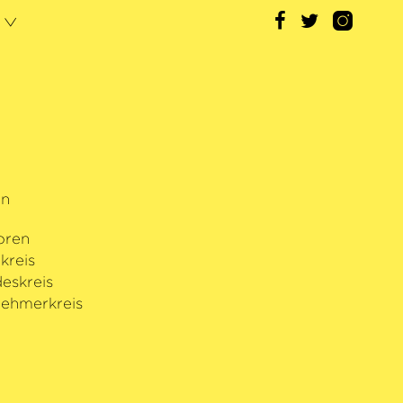
rn
oren
kreis
eskreis
ehmerkreis