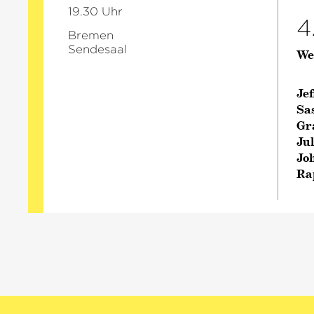
19.30 Uhr
4
Bremen
Sendesaal
Wer
Je
Sa
Gr
Ju
Jo
Ra