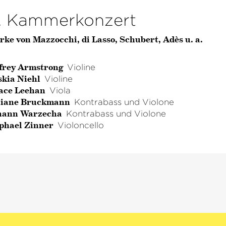
. Kammerkonzert
ke von Mazzocchi, di Lasso, Schubert, Adès u. a.
ffrey Armstrong
Violine
skia Niehl
Violine
ace Leehan
Viola
liane Bruckmann
Kontrabass und Violone
hann Warzecha
Kontrabass und Violone
phael Zinner
Violoncello