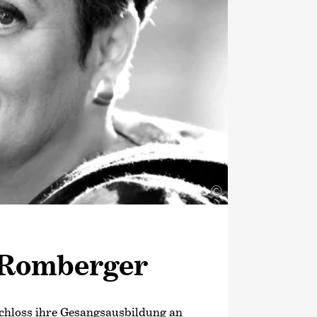
ünstlerischen Beraters des London
tra.
t er regelmäßig mit bedeutenden
Royal Concertgebouw Orchestra
iner Philharmonikern, der
en, den New York und Los Angeles
em Chicago Symphony Orchestra.
er renommierten britischen
one‹
und der französischen
‹
zum
›Künstler des Jahres‹
©
der Opus Klassik als
und 2024 die höchste Auszeichnung
ie Medaille für Kunst und
 Romberger
chloss ihre Gesangsausbildung an