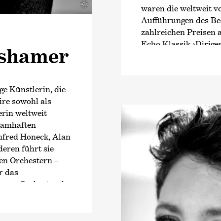
©
waren die weltweit v
Aufführungen des Bee
zahlreichen Preisen 
Echo Klassik
›Dirige
dshamer
Jahrespreis der Deut
Beethoven-Projekt fo
den sinfonischen We
ge Künstlerin, die
Zyklen wurden ebenfa
ire sowohl als
Herbst 2021 standen 
erin weltweit
Joseph Haydn im Foku
 namhaften
Auseinandersetzung 
nfred Honeck, Alan
Schubert.
eren führt sie
Seit Beginn der Sais
en Orchestern –
des Tonhalle-Orchest
r das
und Künstlerischer L
 zum Orchestre de
Orchestras und des P
e die Sopranistin
hestra sowie beim
Mit der Saison 2028
ny Orchestra.