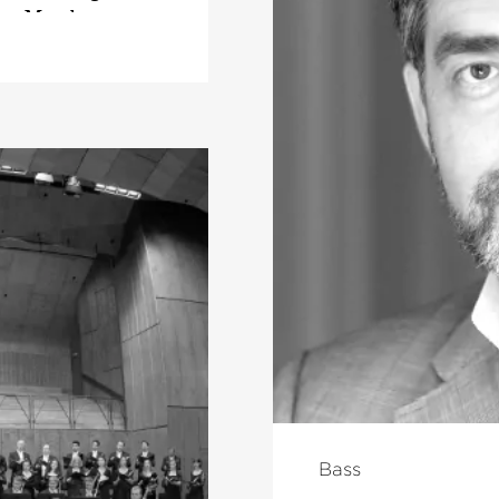
Auch in der Spielzeit
ov, Marek
Romberger der Musik
a, Yannick Nézet-
mit dem
›Lied von de
men. Darüber
Mahlers 2. Sinfonie 
hiedener
Cecilia nach Rom un
richtet inzwischen
sowie mit der 3. Si
 Hochschule für
Orchestra. Außerdem
Ligetis
›Requiem‹
und
n wie den
Elbphilharmonie zurü
 Kehring gibt
Dvoraks Stabat mat
h Liederabende,
Fiorentino in Floren
Köln,
von Mahlers 3. Sinf
 der Schubertiade
Bayerischen Rundfun
 als
›Parsifal‹
2018 mit dem BBC M
peroper Dresden,
›Recording of the yea
Real Madrid. Die
lsner ganz im
Bass