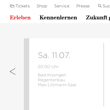
Tickets
Shop
Service
Presse
Su
Erleben
Kennenlernen
Zukunft 
Sa. 11.07.
20.00 Uhr
Bad Kissingen
Regentenbau
Max-Littmann-Saal