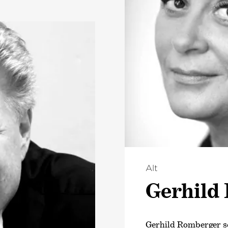
Chefdirigenten und k
Philharmonic Orches
ndshamer bereits
ater an der Wien
Als Gastdirigent trit
 Sir Simon Rattle
Orchestern wie dem 
r Nationaloper
Amsterdam, den Berl
imon
Staatskapelle Dresd
rischen Staatsoper
Philharmonic und d
unter Kirill
2015 wurde er von d
iner spektakulären
Zeitschrift
›Gramoph
Zeitschrift
›Diapason
im Mostly Mozart
ernannt, 2019 folgte 
hrer warmen,
›Dirigent des Jahres‹
a Landshamer auch
des Landes Bremen, d
bei der
Alt
Wissenschaft.
ie in London, New
Gerhild
D-Einspielungen
it Landshamers,
 Gesang an die
Gerhild Romberger s
e.