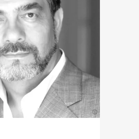
 2018/19 widmet sich Gerhild
 Mahlers: so führen sie Konzerte
r Erde‹
nach Monte Carlo, mit
zur Accademia Nazionale di Santa
d zu den Berliner Philharmonikern
nfonie zum Stavanger Symphony
 kehrt sie unter Kent Nagano mit
 Mahlers 2. Sinfonie an die
ck, bevor sie die Saison mit
er und dem Maggio Musicale
z beschließt. Ihre CD Einspielung
oniemit dem Symphonieorchester des
ks unter Bernard Haitink wurde
usic Magazine Award als
r‹
ausgezeichnet.
©