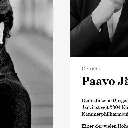
Dirigent
Paavo J
Der estnische Dirig
Järvi ist seit 2004 K
Kammer­philharmoni
Einer der vielen Hö