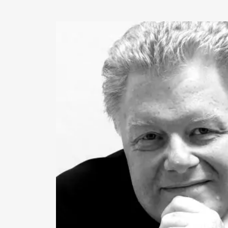
Opernengagements hatte Christina La
an der Komischen Oper Berlin, am The
unter Nikolaus Harnoncourt und unter
bei den Salzburger Festspielen. An de
Amsterdam sang sie die
›Pamina‹
in S
McBurneys
›Zauberflöte‹
, an der Baye
die
›Woglinde‹
in Wagners
›Rheingold‹
Petrenko. Darüber hinaus war sie in e
La-Fura-dels-Baus-Inszenierung von
Haydns
›Schöpfung‹
in Paris sowie be
Festival in New York zu erleben. Mit i
lyrischen Sopranstimme ist Christin
als Liedsängerin gern gesehener Gast: 
Schubertiade Schwarzenberg ebenso w
York oder Tokio. Über 50 CD- und DV
dokumentieren die künstlerische Arbe
die 2021 einem Ruf als Professorin für
Hochschule für Musik Trossingen folgt