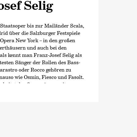
sef Selig
Staatsoper bis zur Mailänder Scala,
id über die Salzburger Festspiele
 Opera New York – in den großen
erthäusern und auch bei den
als kennt man Franz-Josef Selig als
esten Sänger der Rollen des Bass-
arastro oder Rocco gehören zu
nauso wie Osmin, Fiesco und Fasolt.
arbeitet der Opernsänger mit
s und Dirigenten zusammen,
avis, Sir Simon Rattle, Marek
a und viele weitere.
on ist Franz-Josef Selig unter
eitung von Parvo Järvi beim NHK
Dresdner Philharmonie unter der