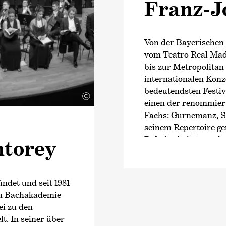
Franz-Jo
Von der Bayerischen 
vom Teatro Real Madr
bis zur Metropolitan
internationalen Konz
bedeutendsten Festiv
©
einen der renommiert
Fachs: Gurnemanz, S
seinem Repertoire ge
Dabei arbeitete und 
ntorey
namhaften Ensemble
darunter Sir Colin D
Janowski, Zubin Meht
ndet und seit 1981
len Bachakademie
In der aktuellen Sais
ei zu den
anderem unter der L
. In seiner über
inTokyo und in der 