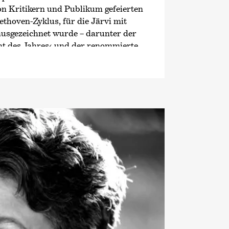
on Kritikern und Publikum gefeierten
thoven-Zyklus, für die Järvi mit
ausgezeichnet wurde – darunter der
nt des Jahres‹
und der renommierte
schen Schallplattenkritik. Auf das
lgte eine intensive Beschäftigung mit
rken Schumanns und Brahms, beide
lls vielfach ausgezeichnet. Ab
die zwölf Londoner Sinfonien von
s und seit 2024 die intensive
mit den Sinfonien von Franz
on 2019/2020 ist Järvi Musikdirektor
ers Zürich. Zudem ist er Gründer
eiter des Estonian Festival
ärnu Music Festivals.
/29 übernimmt Järvi das Amt des