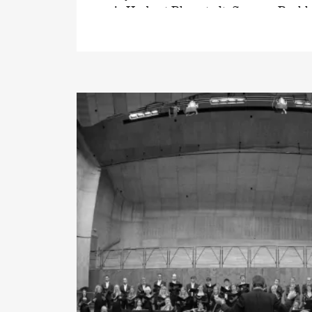
wie Herbert Blomstedt, Semyon Bychk
Janowski, Mariss Jansons, Zubin Meht
Séguin sowie Sir Simon Rattle zusam
hinaus ist der Tenor Preisträger versc
internationaler Wettbewerbe und unter
selbst als Professor für Gesang an der
Musik in Karlsruhe.
Gemeinsam mit musikalischen Partner
Pianisten Gerold Huber oder Burkhard
Christian Elsner auch sehr erfolgreic
unter anderem in Frankfurt, Dresden, 
Schwetzingen, Brüssel, Paris oder bei
Feldkirch. Auftritte als
›Siegmund‹
und
führten den Sänger zudem an die Sem
die Wiener Staatsoper und ans Teatro 
Spielzeit 2019/20 steht bei Christian E
Zeichen des Beethoven-Jubiläums.