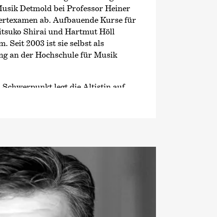
Musik Detmold bei Professor Heiner
ertexamen ab. Aufbauende Kurse für
itsuko Shirai und Hartmut Höll
. Seit 2003 ist sie selbst als
ng an der Hochschule für Musik
 Schwerpunkt legt die Altistin auf
as breite Repertoire der Sängerin
roßen Alt- und Mezzo-Partien des
ertgesangs vom Barock bis zur
rhunderts. Ihre Arbeit mit den
 Philharmonikern unter Andris
 Dudamel, dem Los Angeles
unter Herbert Blomstedt, dem
sorchester unter Riccardo Chailly
Manfred Honeck waren wichtige
r Jahre.