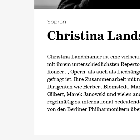
Sopran
Christina Lan
Christina Landshamer ist eine vielseiti
mit ihrem unterschiedlichsten Reperto
Konzert-, Opern- als auch als Liedsäng
gefragt ist. Ihre Zusammenarbeit mit
Dirigenten wie Herbert Blomstedt, Ma
Gilbert, Marek Janowski und vielen and
regelmäßig zu international bedeutend
von den Berliner Philharmonikern übe
Concertgebouw Orkest Amsterdam bis
Paris. In den USA und Kanada gastiert
u. a. beim New York Philharmonic Orc
Pittsburgh und beim Montreal Sympho