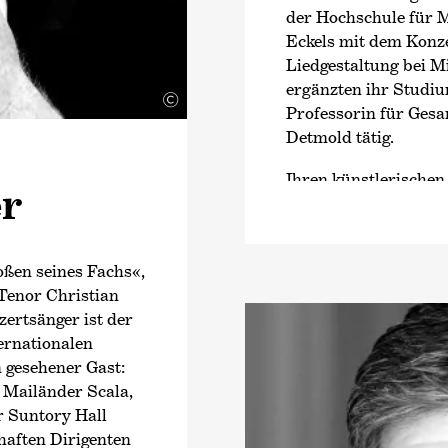
der Hochschule für 
Eckels mit dem Konz
Liedgestaltung bei M
ergänzten ihr Studium
©
Professorin für Gesa
Detmold tätig.
Ihren künstlerischen
er
den Konzertgesang. D
umfasst dabei alle g
Oratorien- und Konz
oßen seines Fachs«,
Literatur des 20. Jah
Tenor Christian
Wiener und Berliner
zertsänger ist der
Nelsons und Gustavo
ernationalen
Symphony Orchestra 
 gesehener Gast:
Leipziger Gewandhau
r Mailänder Scala,
sowie Konzerte mit 
r Suntory Hall
Stationen vergangene
haften Dirigenten