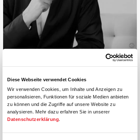
©
Dirigent
Paavo Järvi
Diese Webseite verwendet Cookies
Der estnische Dirigent und Grammy-Preisträger Paavo
Wir verwenden Cookies, um Inhalte und Anzeigen zu
Järvi ist seit 2004 Künstlerischer Leiter der Deutschen
personalisieren, Funktionen für soziale Medien anbieten
Kammer­philharmonie Bremen.
zu können und die Zugriffe auf unsere Website zu
Einer der vielen Höhepunkte dieser Zusammenarbeit
analysieren. Mehr dazu erfahren Sie in unserer
waren die weltweit von Kritikern und Publikum
Datenschutzerklärung
.
gefeierten Aufführungen des Beethoven-Zyklus, für die
Järvi mit zahlreichen Preisen ausgezeichnet wurde –
darunter der Echo Klassik
›Dirigent des Jahres‹
und der