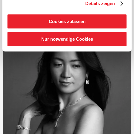
renommierte Jahrespreis der Deutschen
Details zeigen
Schallplattenkritik. Auf das Beethoven-Projekt folgte
eine intensive Beschäftigung mit den sinfonischen
Werken Schumanns und Brahms, beide Zyklen wurden
Cookies zulassen
ebenfalls vielfach ausgezeichnet. Ab Herbst 2021 standen
die zwölf Londoner Sinfonien von Joseph Haydn im
Nur notwendige Cookies
Fokus und seit 2024 die intensive Auseinandersetzung
mit den Sinfonien von Franz Schubert.
Seit Beginn der Saison 2019/2020 ist Järvi
Musikdirektor des Tonhalle-Orchesters Zürich. Zudem
ist er Gründer und Künstlerischer Leiter des Estonian
Festival Orchestras und des Pärnu Music Festivals.
Mit der Saison 2028/29 übernimmt Järvi das Amt des
Chefdirigenten und künstlerischen Beraters des London
Philharmonic Orchestra.
Als Gastdirigent tritt er regelmäßig mit bedeutenden
Orchestern wie dem Royal Concertgebouw Orchestra
Amsterdam, den Berliner Philharmonikern, der
Staatskapelle Dresden, den New York und Los Angeles