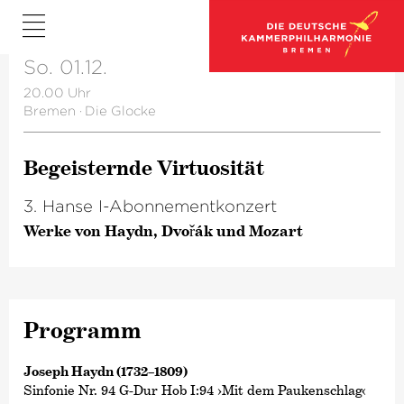
So. 01.12.
20.00 Uhr
Bremen
·
Die Glocke
Begeisternde Virtuosität
3. Hanse I-Abonnementkonzert
Werke von Haydn, Dvořák und Mozart
Programm
Joseph Haydn (1732–1809)
Sinfonie Nr. 94 G-Dur Hob I:94 ›Mit dem Paukenschlag‹