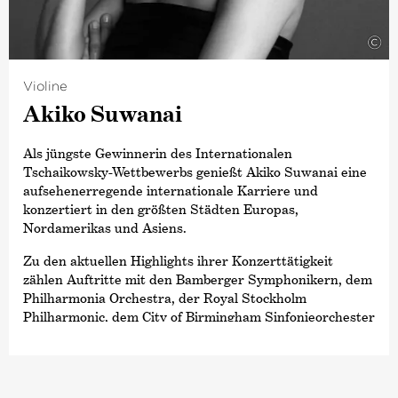
Philharmonic und dem Chicago Symphony Orchestra.
2015 wurde er von der renommierten britischen
©
Zeitschrift
›Gramophone‹
und der französischen
Zeitschrift
›Diapason‹
zum
›Künstler des Jahres‹
ernannt, 2019 folgte der Opus Klassik als
Violine
›Dirigent des Jahres‹
und 2024 die höchste
Akiko Suwanai
Auszeichnung des Landes Bremen, die Medaille für
Kunst und Wissenschaft.
Als jüngste Gewinnerin des Internationalen
Tschaikowsky-Wettbewerbs genießt Akiko Suwanai eine
aufsehenerregende internationale Karriere und
konzertiert in den größten Städten Europas,
Nordamerikas und Asiens.
Zu den aktuellen Highlights ihrer Konzerttätigkeit
zählen Auftritte mit den Bamberger Symphonikern, dem
Philharmonia Orchestra, der Royal Stockholm
Philharmonic, dem City of Birmingham Sinfonieorchester
und dem NHK Sinfonieorchester. Vor kurzem war sie mit
dem NDR Sinfonieorchester (Christoph von Dohnányi),
dem London Symphony Orchestra (Valery Gergiev), der
Tschechischen Philharmonie (Claus Peter Flor), der