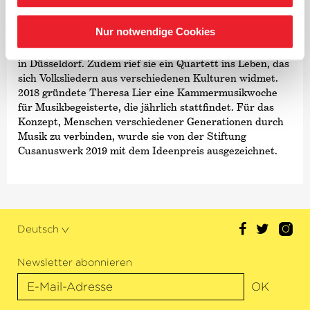
wie dem Ensemble Resonanz Hamburg und dem WDR
Sinfonieorchester Köln sowie solistischen Engagements
Nur notwendige Cookies
als Geigerin konzertiert Theresa Pinn-Lier als Pianistin
und studiert seit 2020 Klavier an der Musikhochschule
in Düsseldorf. Zudem rief sie ein Quartett ins Leben, das
sich Volksliedern aus verschiedenen Kulturen widmet.
2018 gründete Theresa Lier eine Kammermusikwoche
für Musikbegeisterte, die jährlich stattfindet. Für das
Konzept, Menschen verschiedener Generationen durch
Musik zu verbinden, wurde sie von der Stiftung
Cusanuswerk 2019 mit dem Ideenpreis ausgezeichnet.
Deutsch
Newsletter abonnieren
OK