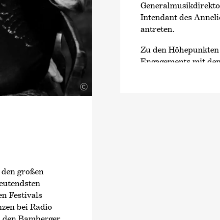
Generalmusikdirekt
Intendant des Annel
antreten.
Zu den Höhepunkten s
Engagements mit dem
dem Bundesjugendor
Basel, den Bamberge
©
Philharmonie, dem R
Orchestra, dem Toky
und dem China Natio
Saison 2026/27 gibt 
Chambre de Paris, b
Orchestra, dem Orche
Luzerner Symphonieo
i den großen
deutendsten
Dawidiuk veröffentl
n Festivals
›Hommage à…‹ beim 
nzen bei Radio
Deutschlandfunk Ku
d den Bamberger