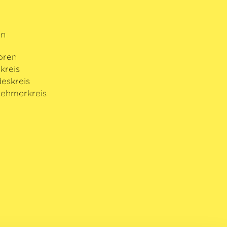
rn
oren
kreis
eskreis
ehmerkreis