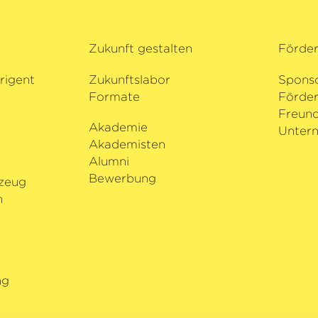
e mit Kristian
si beim Gstaad
Zukunft gestalten
Förde
 ihre
ngen wurde die
rigent
Zukunftslabor
Spons
zeichnet, darunter
Formate
Förder
i den Salzburger
i
Freund
k als
Akademie
Untern
inn dieser Saison
Akademisten
Europäischen
Alumni
Bewerbung
zeug
n
ng