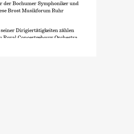
or der Bochumer Symphoniker und
iese Brost Musikforum Ruhr
einer Dirigiertätigkeiten zählen
 Royal Concertgebouw Orchestra,
chester, dem Kammerorchester
r Symphonikern, der Dresdner
oyal Liverpool Philharmonic
o Metropolitan Symphony Orchestra
nal Symphony Orchestra. In der
er sein Debüt beim Orchestre de
eim Rotterdam Philharmonic
stra della RAI di Torino und dem
rchester.
ichte 2023 das Album B-A-C-H;
Label GENUIN in Koproduktion mit
ltur und dem Deutschen