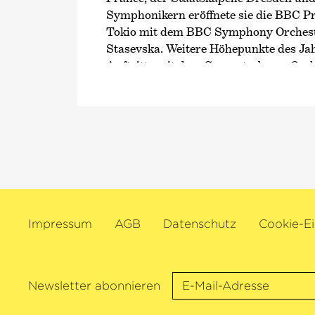
Symphonikern eröffnete sie die BBC P
Tokio mit dem BBC Symphony Orchest
Stasevska. Weitere Höhepunkte des Ja
Auftritte mit dem Concertgebouw-Orch
Europatournee mit dem Oslo Philharm
beide unter der Leitung von Klaus Mäk
gibt die Cellistin unter anderem Konze
Staatskapelle Berlin und Edward Gard
Deutschen Symphonie-Orchester Berli
de Paris und geht mit Paavo Järvi und
Kammer­philharmonie Bremen, mit der 
langjährige Zusammenarbeit verbindet
Impressum
AGB
Datenschutz
Cookie-Ei
Als engagierte Verfechterin neuer Kom
Instrument führte Sol Gabetta zudem 
ein speziell für sie geschaffenes Cellok
Francisco Coll auf. Jüngste Highlights 
Newsletter abonnieren
kammermusikalischen Projekte waren
mit Isabelle Faust und Alexander Meln