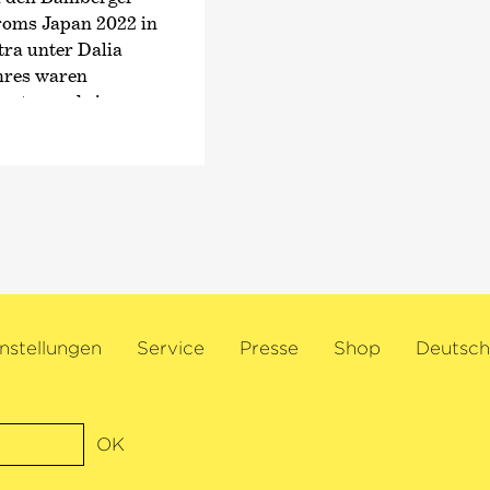
Musikwettbewerb, ei
roms Japan 2022 in
zweimal für den Opus
ra unter Dalia
2022 erschien sein 
hres waren
Klavierstücken beid
ester und eine
onic Orchestra,
Der in Hannover geb
elä. In diesem Jahr
Klavier bei Roland K
rte mit der
Anschließend studier
ner, dem
Schlaefli und Christ
n, dem Orchestre
bei Till Fellner an 
 der Deutschen
seinen Mentoren zähl
sie eine
und Ulrike Adler.
, auf Tournee.
nstellungen
Service
Presse
Shop
Deutsch
positionen für ihr
bei Radio France
onzert von
ihrer
OK
 etwa Trioabende
ikov, eine Tournee