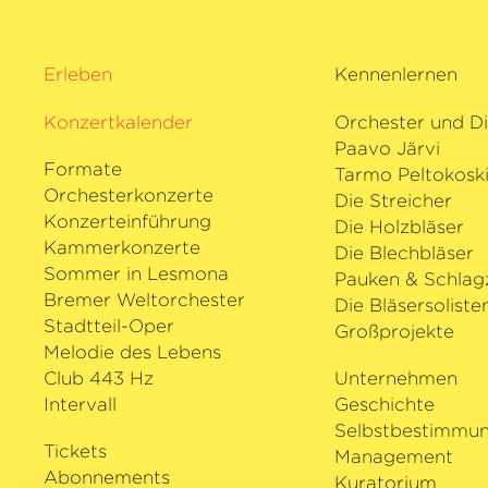
mit Bertrand Chamayou sowie Auftritt
Bezuidenhout und Francesco Piemonte
Erleben
Kennenlernen
Festival und bei der Schubertiade. Für
herausragenden künstlerischen Leistu
Konzertkalender
Orchester und Di
gebürtige Argentinierin vielfach ausge
Paavo Järvi
mit dem Herbert-von-Karajan-Preis be
Formate
Tarmo Peltokosk
Osterfestspielen oder dem Opus Klassi
Orchesterkonzerte
Die Streicher
›Instrumentalistin des Jahres‹
. Zu Beg
Konzerteinführung
Die Holzbläser
erhielt Sol Gabetta den angesehenen 
Kammerkonzerte
Die Blechbläser
Kulturpreis.
Sommer in Lesmona
Pauken & Schlag
Bremer Weltorchester
Die Bläsersoliste
Stadtteil-Oper
Großprojekte
Melodie des Lebens
Club 443 Hz
Unternehmen
Intervall
Geschichte
Selbstbestimmu
Tickets
Management
Abonnements
Kuratorium