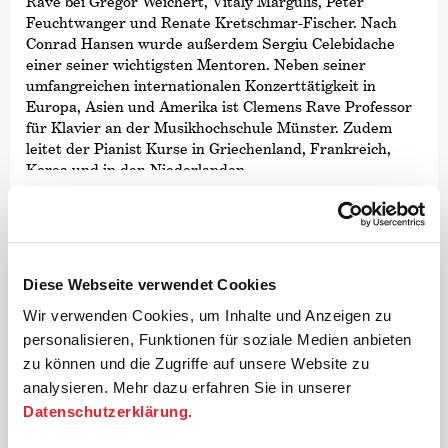
Rave bei Gregor Weichert, Vitaly Margulis, Peter
Feuchtwanger und Renate Kretschmar-Fischer. Nach
Conrad Hansen wurde außerdem Sergiu Celebidache
einer seiner wichtigsten Mentoren. Neben seiner
umfangreichen internationalen Konzerttätigkeit in
Europa, Asien und Amerika ist Clemens Rave Professor
für Klavier an der Musikhochschule Münster. Zudem
leitet der Pianist Kurse in Griechenland, Frankreich,
Korea und in den Niederlanden.
Clemens Rave hat zahlreiche Uraufführungen, darunter
Werke von Michael Denhoff, Jo Kondo, Walter
Zimmermann, Winfried Michel und Katarzyna
Brochocka, auf die Bühne gebracht. Zudem hat er mit
Diese Webseite verwendet Cookies
Komponisten wie Helmut Lachenmann und Edison
Denisov sowie den Dirigenten Kent Nagano, Paavo Järvi
Wir verwenden Cookies, um Inhalte und Anzeigen zu
und Daniel Harding zusammengearbeitet. Er wirkte er
personalisieren, Funktionen für soziale Medien anbieten
an zahlreichen Rundfunk- und CD-Aufnahmen mit,
zu können und die Zugriffe auf unsere Website zu
spielte etwa das Klavierwerk von Jehan Alain ein und
analysieren. Mehr dazu erfahren Sie in unserer
mit der Deutschen Kammer­philharmonie Bremen Werke
Datenschutzerklärung
.
von Richard Strauss. Zuletzt führte Clemens Rave den
Beethoven-Sonatenzyklus und sämtliche Mozart-