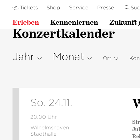
Tickets
Shop
Service
Presse
Su
Erleben
Kennenlernen
Zukunft 
Konzertkalender
Jahr
Monat
Ort
Kon
W
So. 24.11.
20.00 Uhr
Si
Wilhelmshaven
Jul
Stadthalle
Re