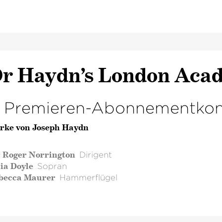
r Haydn’s London Aca
. Premieren-Abonnementkon
rke von Joseph Haydn
r Roger Norrington
Dirigent
ia Doyle
Sopran
becca Maurer
Hammerflügel