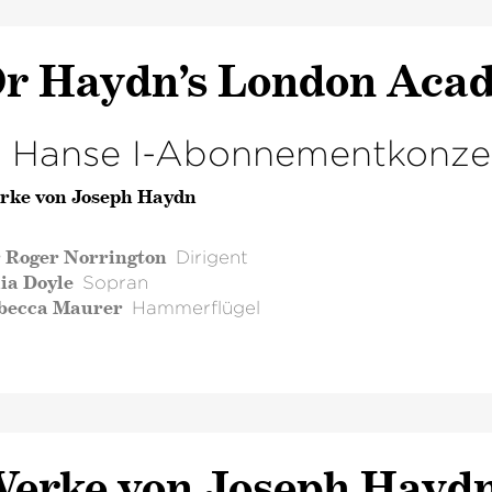
r Haydn’s London Aca
. Hanse I-Abonnementkonze
rke von Joseph Haydn
r Roger Norrington
Dirigent
ia Doyle
Sopran
becca Maurer
Hammerflügel
erke von Joseph Hayd