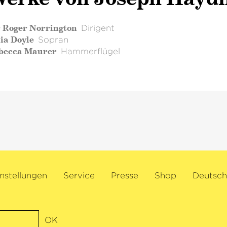
r Roger Norrington
Dirigent
ia Doyle
Sopran
becca Maurer
Hammerflügel
nstellungen
Service
Presse
Shop
Deutsch
OK