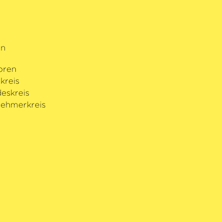
rn
oren
kreis
eskreis
ehmerkreis