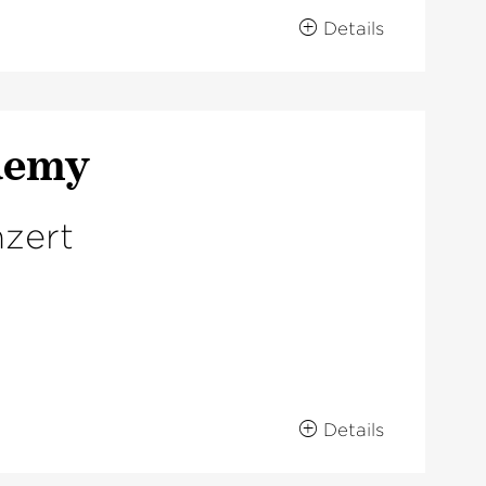
Details
demy
zert
Details