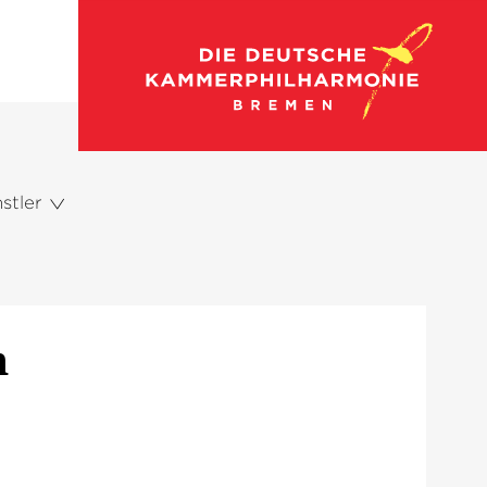
stler
n