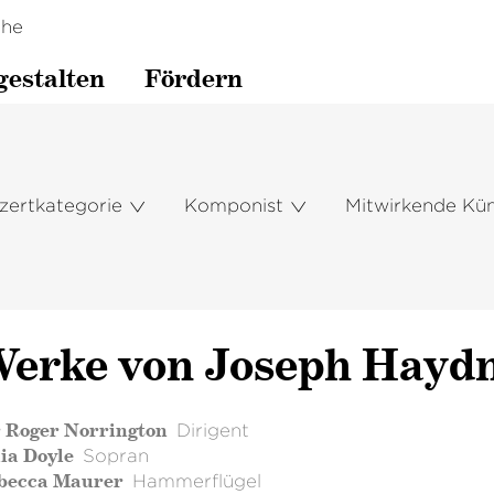
che
gestalten
Fördern
zertkategorie
Komponist
Mitwirkende Kün
erke von Joseph Hayd
r Roger Norrington
Dirigent
ia Doyle
Sopran
becca Maurer
Hammerflügel