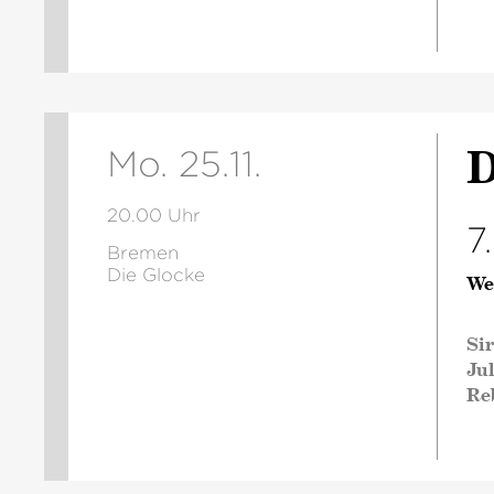
D
Mo. 25.11.
20.00 Uhr
7
Bremen
Die Glocke
We
Si
Jul
Re