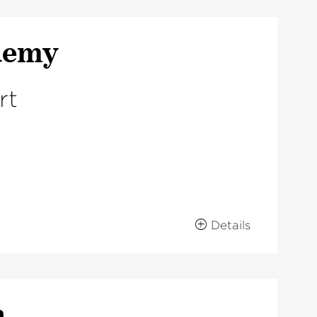
demy
rt
Details
n