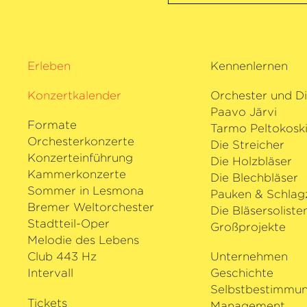
Erleben
Kennenlernen
Konzertkalender
Orchester und Di
Paavo Järvi
Formate
Tarmo Peltokosk
Orchesterkonzerte
Die Streicher
Konzerteinführung
Die Holzbläser
Kammerkonzerte
Die Blechbläser
Sommer in Lesmona
Pauken & Schlag
Bremer Weltorchester
Die Bläsersoliste
Stadtteil-Oper
Großprojekte
Melodie des Lebens
Club 443 Hz
Unternehmen
Intervall
Geschichte
Selbstbestimmu
Tickets
Management