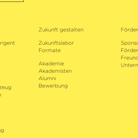
Zukunft gestalten
Förde
rigent
Zukunftslabor
Spons
Formate
Förder
i
Freund
Akademie
Untern
Akademisten
Alumni
Bewerbung
zeug
n
ng