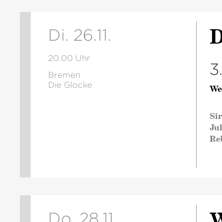
D
Di. 26.11.
20.00 Uhr
3
Bremen
Die Glocke
We
Si
Jul
Re
W
Do. 28.11.