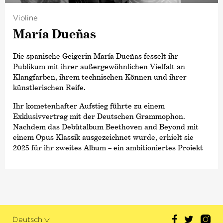
Zeitschrift
›Diapason‹
zum
›Künstler des Jahres‹
ernannt, 2019 folgte der Opus Klassik als
Violine
›Dirigent des Jahres‹
und 2024 die höchste
María Dueñas
Auszeichnung des Landes Bremen, die Medaille für
Kunst und Wissenschaft.
Die spanische Geigerin María Dueñas fesselt ihr
Publikum mit ihrer außergewöhnlichen Vielfalt an
Klangfarben, ihrem technischen Können und ihrer
künstlerischen Reife.
Ihr kometenhafter Aufstieg führte zu einem
Exklusivvertrag mit der Deutschen Grammophon.
Nachdem das Debütalbum Beethoven and Beyond mit
einem Opus Klassik ausgezeichnet wurde, erhielt sie
2025 für ihr zweites Album – ein ambitioniertes Projekt
rund um Paganinis legendäre 24 Capricen – zwei
Gramophone Classical Music Awards.
María Dueñas hat bereits mit den führenden Orchestern
der Welt zusammengearbeitet, darunter die
Staatskapelle Berlin, die Münchner Philharmoniker, die
Bamberger Symphoniker, Die Deutsche Kammer­
Deutsch