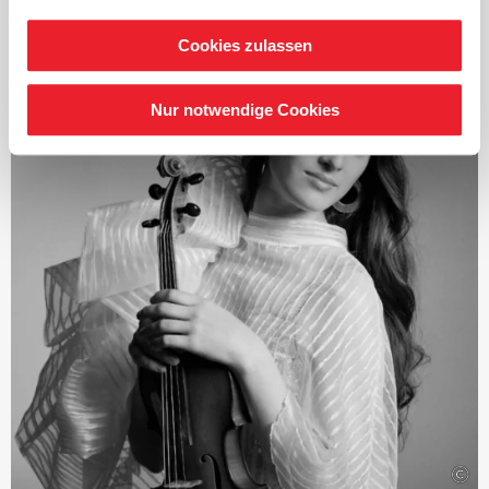
Werken Schumanns und Brahms, beide Zyklen wurden
ebenfalls vielfach ausgezeichnet. Ab Herbst 2021 standen
Cookies zulassen
die zwölf Londoner Sinfonien von Joseph Haydn im
Fokus und seit 2024 die intensive Auseinandersetzung
mit den Sinfonien von Franz Schubert.
Nur notwendige Cookies
Seit Beginn der Saison 2019/2020 ist Järvi
Musikdirektor des Tonhalle-Orchesters Zürich. Zudem
ist er Gründer und Künstlerischer Leiter des Estonian
Festival Orchestras und des Pärnu Music Festivals.
Mit der Saison 2028/29 übernimmt Järvi das Amt des
Chefdirigenten und künstlerischen Beraters des London
Philharmonic Orchestra.
Als Gastdirigent tritt er regelmäßig mit bedeutenden
Orchestern wie dem Royal Concertgebouw Orchestra
Amsterdam, den Berliner Philharmonikern, der
Staatskapelle Dresden, den New York und Los Angeles
Philharmonic und dem Chicago Symphony Orchestra.
2015 wurde er von der renommierten britischen
©
Zeitschrift
›Gramophone‹
und der französischen