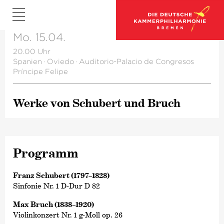
Mo. 15.04.
20.00 Uhr
Spanien
·
Oviedo
·
Auditorio-Palacio de Congresos
Príncipe Felipe
Werke von Schubert und Bruch
Programm
Franz Schubert (1797–1828)
Sinfonie Nr. 1 D-Dur D 82
Max Bruch (1838–1920)
Violinkonzert Nr. 1 g-Moll op. 26