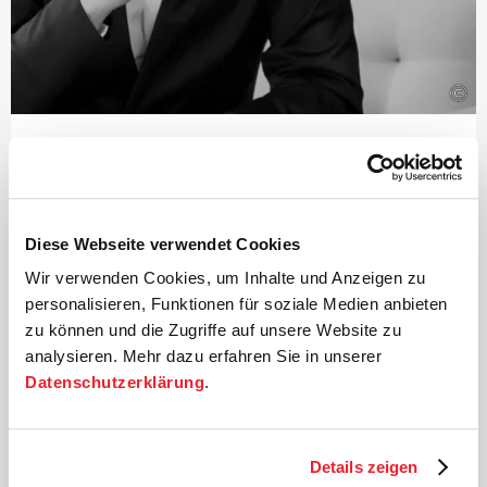
©
Dirigent
Paavo Järvi
Der estnische Dirigent und Grammy-Preisträger Paavo
Diese Webseite verwendet Cookies
Järvi ist seit 2004 Künstlerischer Leiter der Deutschen
Kammer­philharmonie Bremen.
Wir verwenden Cookies, um Inhalte und Anzeigen zu
personalisieren, Funktionen für soziale Medien anbieten
Einer der vielen Höhepunkte dieser Zusammenarbeit
zu können und die Zugriffe auf unsere Website zu
waren die weltweit von Kritikern und Publikum
analysieren. Mehr dazu erfahren Sie in unserer
gefeierten Aufführungen des Beethoven-Zyklus, für die
Datenschutzerklärung
.
Järvi mit zahlreichen Preisen ausgezeichnet wurde –
darunter der Echo Klassik
›Dirigent des Jahres‹
und der
renommierte Jahrespreis der Deutschen
Schallplattenkritik. Auf das Beethoven-Projekt folgte
Details zeigen
eine intensive Beschäftigung mit den sinfonischen