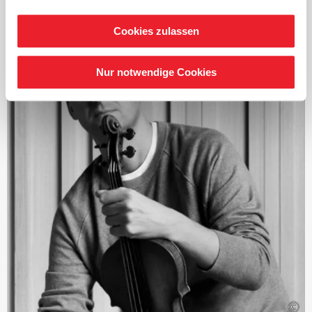
In den vergangenen Spielzeiten dirigierte Minasi viele
renommierte Orchester, darunter die Berliner
Cookies zulassen
Philharmoniker, das Royal Concertgebouw Orchestra, die
Staatskapelle Dresden und einige mehr. Zu seinen
nächsten Engagements gehören Gastdirigate etwa beim
Nur notwendige Cookies
Orchestre Philharmonique de Radio France, der
Luxemburger Philharmonie und dem Tokyo
Metropolitan Orchestra. Riccardo Minasi verfügt zudem
über eine umfangreiche Diskografie und wurde mit
zahlreichen Preisen ausgezeichnet, darunter mit dem
Diapason d’Or, dem Echo Klassik und dem BBC Music
Magazine Award. Außerdem war er für den Grammy
Award nominiert. Mit der Deutschen Kammer­
philharmonie Bremen feiert er in diesem Jahr sein
Debüt.
©