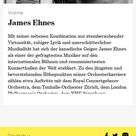
Violine
James Ehnes
Mit seiner seltenen Kombination aus atemberaubender
Virtuosität, ruhiger Lyrik und unerschütterlicher
Musikalität hat sich der kanadische Geiger James Ehnes
als einer der gefragtesten Musiker auf den
internationalen Bühnen und renommiertesten
Konzerthallen der Welt etabliert. Zu den jüngsten und
bevorstehenden Höhepunkten seiner Orchesterkarriere
zählen etwa Auftritte mit dem Royal Concertgebouw
Orchestra, dem Tonhalle-Orchester Zürich, dem London
Philharmonic Orchestra, dem NHK Symphony
Orchestra, dem Cleveland Orchestra und vielen
weiteren.
Als engagierter Kammermusiker ist Ehnes zudem
Künstlerischer Leiter der Seattle Chamber Music
Society und Leiter des Ehnes Quartett. Als Solist tritt er
Deutsch