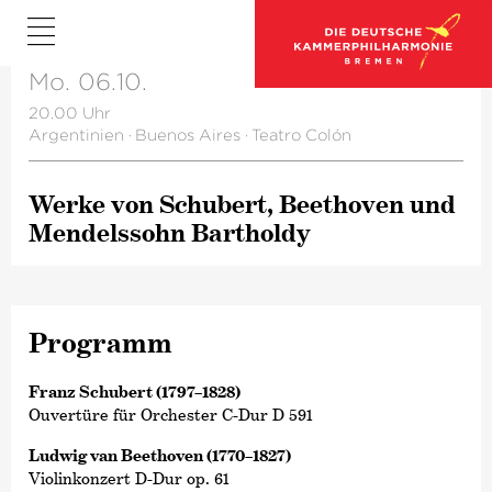
Mo. 06.10.
20.00 Uhr
Argentinien
·
Buenos Aires
·
Teatro Colón
Werke von Schubert, Beethoven und
Mendelssohn Bartholdy
Programm
Franz Schubert (1797–1828)
Ouvertüre für Orchester C-Dur D 591
Ludwig van Beethoven (1770–1827)
Violinkonzert D-Dur op. 61