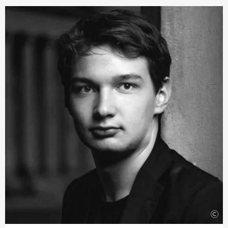
Auch bei kulturübergreifenden Ereignissen ist sie
gefragt, so spielte sie bei der Verleihung des
Nobelpreises 2023.
Schon früh in ihrer Karriere setzte Julia Fischer mit
dem ersten Preis beim internationalen Yehudi-Menuhin-
Wettbewerb im Jahr 1995 einen Meilenstein. Seitdem hat
sie die Bühnen dieser Welt erobert und ist bei den
renommiertesten Orchestern zu Gast, wo sie mit
namhaften Dirigenten zusammenarbeitet.
Als begeisterte Kammermusikerin hat Julia Fischer enge
musikalische Partnerschaften geschmiedet, u. a. mit
Yulianna Avdeeva, Jan Lisiecki, Daniel Müller-Schott
oder ihrem eigenen Quartett mit Nils Mönkemeyer,
Alexander Sitkovetsky und Benjamin Nyffenegger.
Orchester wie die Academy of St. Martin in the Fields,
die Kammerakademie Potsdam oder das Zürcher
Kammerorchester leitet sie vom ersten Pult. Seit 2024
übernimmt sie zudem die künstlerische Leitung des
Festivals »Boswiler Sommers« in der Schweiz.
©
Julia Fischers außergewöhnliches Talent findet auch auf