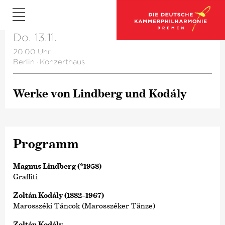
Do. 13.11.
20.00 Uhr
Berlin
·
Konzerthaus
Werke von Lindberg und Kodály
Programm
Magnus Lindberg (*1958)
Graffiti
Zoltán Kodály (1882–1967)
Marosszéki Táncok (Marosszéker Tänze)
Zoltán Kodály