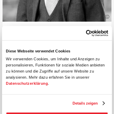
©
Dirigent
Justin Doyle
Justin Doyle ist seit 2017 Chefdirigent und
Diese Webseite verwendet Cookies
Künstlerischer Leiter
Wir verwenden Cookies, um Inhalte und Anzeigen zu
des RIAS Kammerchor Berlin.
1975 in Lancaster geboren, war er zunächst Chorknabe
personalisieren, Funktionen für soziale Medien anbieten
an
zu können und die Zugriffe auf unsere Website zu
der Westminster Cathedral in London und später Choral
analysieren. Mehr dazu erfahren Sie in unserer
Scholar
Datenschutzerklärung
.
am renommierten King’s College in Cambridge. Sein
internationaler
Durchbruch als Dirigent erfolgte 2006 mit einem
zweiten Preis bei der angesehenen Cadaqués Orchestra
Details zeigen
International
Conducting Competition in Barcelona sowie mit einem