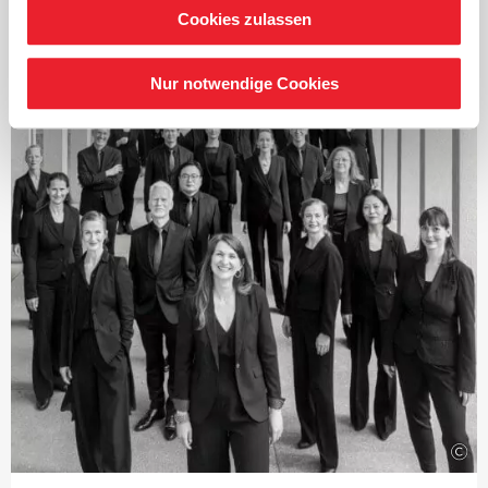
Stipendium bei den BBC Singers, was den Beginn einer
Cookies zulassen
andauernden Zusammenarbeit markierte.
Als Gast dirigiert er Klangkörper wie den MDR
Nur notwendige Cookies
Rundfunkchor,
den Norwegian Soloists’ Choir und Orchester wie das
Finnish Baroque Orchestra, Freiburger Barockorchester
und
die Kammerakademie Potsdam.
Mit dem RIAS Kammerchor Berlin hat er einen
jährlichen
Zyklus großer neuer Auftragswerke initiiert, sich
gemeinsam
mit der Akademie für Alte Musik Berlin auf die Werke
Händels
konzentriert und das Repertoire des Chores in der
polyphonen
Musik der Renaissance erweitert.
Von 2018 bis 2022 war er Gastprofessor an der
Hochschule
©
für Musik Hanns Eisler Berlin im Studiengang
Chordirigieren.