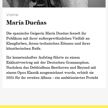
©
Zeitschrift
›Gramophone‹
und der französischen
Zeitschrift
›Diapason‹
zum
›Künstler des Jahres‹
ernannt, 2019 folgte der Opus Klassik als
Violine
›Dirigent des Jahres‹
und 2024 die höchste
María Dueñas
Auszeichnung des Landes Bremen, die Medaille für
Kunst und Wissenschaft.
Die spanische Geigerin María Dueñas fesselt ihr
Publikum mit ihrer außergewöhnlichen Vielfalt an
Klangfarben, ihrem technischen Können und ihrer
künstlerischen Reife.
Ihr kometenhafter Aufstieg führte zu einem
Exklusivvertrag mit der Deutschen Grammophon.
Nachdem das Debütalbum Beethoven and Beyond mit
einem Opus Klassik ausgezeichnet wurde, erhielt sie
2025 für ihr zweites Album – ein ambitioniertes Projekt
rund um Paganinis legendäre 24 Capricen – zwei
Gramophone Classical Music Awards.
María Dueñas hat bereits mit den führenden Orchestern
der Welt zusammengearbeitet, darunter die
Staatskapelle Berlin, die Münchner Philharmoniker, die