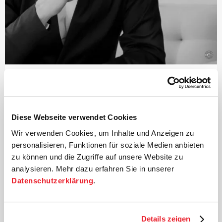
©
Dirigent
Paavo Järvi
Der estnische Dirigent und Grammy-Preisträger Paavo
Diese Webseite verwendet Cookies
Järvi ist seit 2004 Künstlerischer Leiter der Deutschen
Wir verwenden Cookies, um Inhalte und Anzeigen zu
Kammer­philharmonie Bremen.
personalisieren, Funktionen für soziale Medien anbieten
Einer der vielen Höhepunkte dieser Zusammenarbeit
zu können und die Zugriffe auf unsere Website zu
waren die weltweit von Kritikern und Publikum
analysieren. Mehr dazu erfahren Sie in unserer
gefeierten Aufführungen des Beethoven-Zyklus, für die
Datenschutzerklärung
.
Järvi mit zahlreichen Preisen ausgezeichnet wurde –
darunter der Echo Klassik
›Dirigent des Jahres‹
und der
renommierte Jahrespreis der Deutschen
Schallplattenkritik. Auf das Beethoven-Projekt folgte
Details zeigen