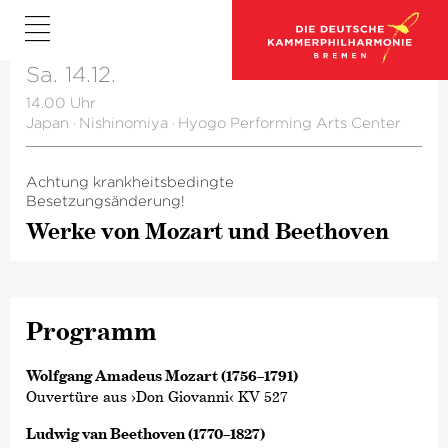
Sa. 14.12.
14.00 Uhr
Japan
·
Nishinomiya
·
Hyogo Performing Arts Center
Achtung krankheitsbedingte
Besetzungsänderung!
Werke von Mozart und Beethoven
Programm
Wolfgang Amadeus Mozart (1756–1791)
Ouvertüre aus ›Don Giovanni‹ KV 527
Ludwig van Beethoven (1770–1827)