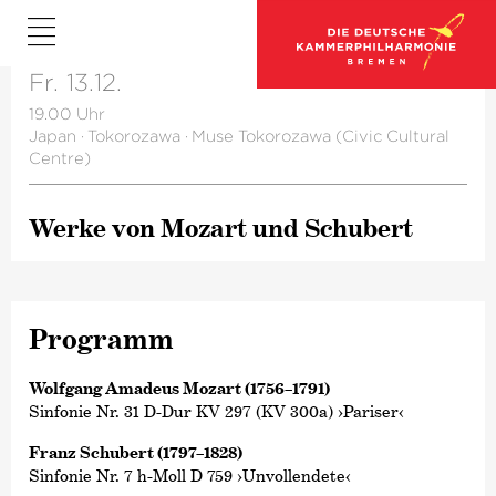
Fr. 13.12.
19.00 Uhr
Japan
·
Tokorozawa
·
Muse Tokorozawa (Civic Cultural
Centre)
Werke von Mozart und Schubert
Programm
Wolfgang Amadeus Mozart (1756–1791)
Sinfonie Nr. 31 D-Dur KV 297 (KV 300a) ›Pariser‹
Franz Schubert (1797–1828)
Sinfonie Nr. 7 h-Moll D 759 ›Unvollendete‹