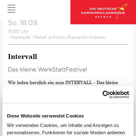
So. 18.09.
16.00 Uhr
·
Horstedt
·
Metall in Form, Ruprecht Holsten
Intervall
Das kleine WerkStattFestival
Wir laden herzlich ein zum INTERVALL – Das kleine
WerkStattFestival in die Werkstätten von Bremer
Kunsthandwerkerinnen und Kunsthandwerker
Eintritt frei
Diese Webseite verwendet Cookies
Adresse:
Wir verwenden Cookies, um Inhalte und Anzeigen zu
Metall in Form, Ruprecht Holsten
personalisieren, Funktionen für soziale Medien anbieten
Kirchstr. 7, 27367 Horstedt