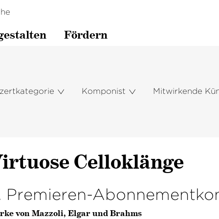
che
gestalten
Fördern
zertkategorie
Komponist
Mitwirkende Kün
irtuose Celloklänge
. Premieren-Abonnementkon
rke von Mazzoli, Elgar und Brahms