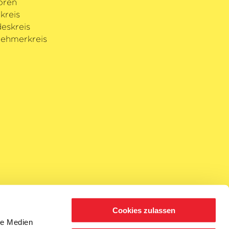
oren
kreis
eskreis
ehmerkreis
Cookies zulassen
le Medien