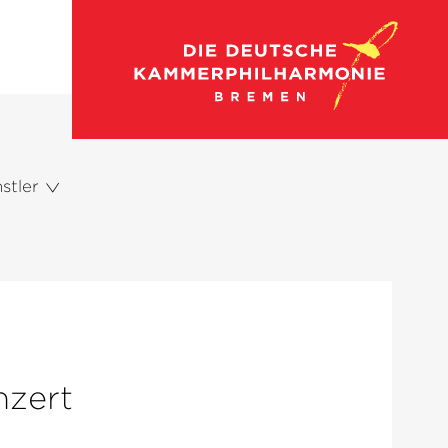
stler
zert