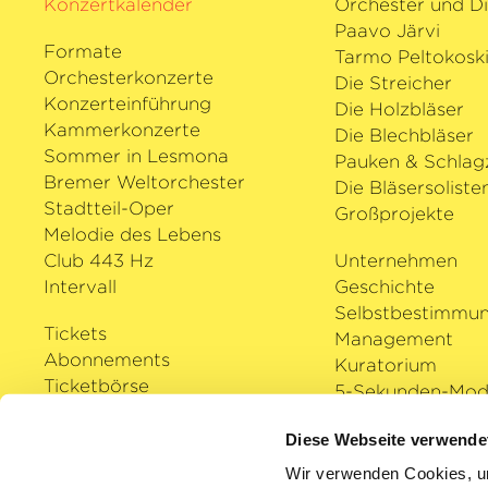
Konzertkalender
Orchester und Di
Paavo Järvi
Formate
Tarmo Peltokosk
Orchesterkonzerte
Die Streicher
Konzerteinführung
Die Holzbläser
Kammerkonzerte
Die Blechbläser
Sommer in Lesmona
Pauken & Schlag
Bremer Weltorchester
Die Bläsersoliste
Stadtteil-Oper
Großprojekte
Melodie des Lebens
Club 443 Hz
Unternehmen
Intervall
Geschichte
Selbstbestimmu
Tickets
Management
Abonnements
Kuratorium
Ticketbörse
5-Sekunden-Mode
Veranstaltungsorte
Auszeichnungen
Diese Webseite verwende
Karriere
Klassik Cloud
Wir verwenden Cookies, um