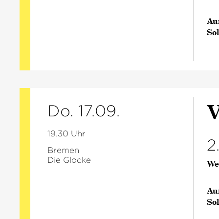
Au
So
V
Do. 17.09.
19.30 Uhr
2
Bremen
Die Glocke
We
Au
So